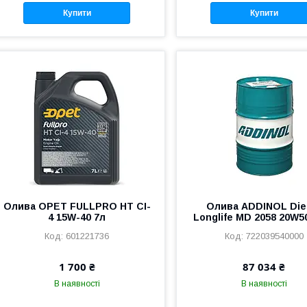
Купити
Купити
Олива OPET FULLPRO HT CI-
Олива ADDINOL Die
4 15W-40 7л
Longlife MD 2058 20W5
601221736
722039540000
1 700 ₴
87 034 ₴
В наявності
В наявності