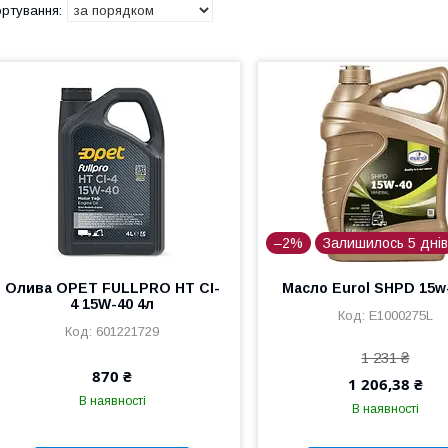
–2%
Залишилось 5 дні
Олива OPET FULLPRO HT CI-
Масло Eurol SHPD 15w
4 15W-40 4л
E1000275L
601221729
1 231 ₴
870 ₴
1 206,38 ₴
В наявності
В наявності