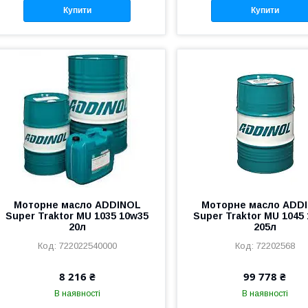
Купити
Купити
Моторне масло ADDINOL
Моторне масло ADD
Super Traktor MU 1035 10w35
Super Traktor MU 1045
20л
205л
722022540000
72202568
8 216 ₴
99 778 ₴
В наявності
В наявності