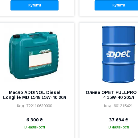
Купити
Купити
Масло ADDINOL Diesel
Олива OPET FULLPRO 
Longlife MD 1548 15W-40 20л
4 15W-40 205л
722110630000
601215421
6 300 ₴
37 694 ₴
В наявності
В наявності