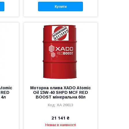
Купити
Atomic
Моторна олива XADO Atomic
 RED
Oil 15W-40 SHPD MCF RED
 4л
BOOST мінеральна 60л
ХА 26613
21 141 ₴
Немає в наявності