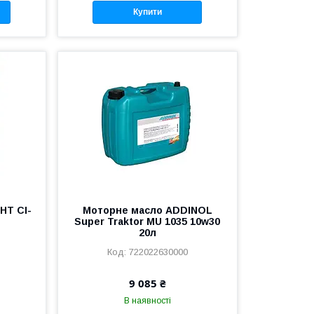
Купити
HT CI-
Моторне масло ADDINOL
Super Traktor MU 1035 10w30
20л
722022630000
9 085 ₴
В наявності