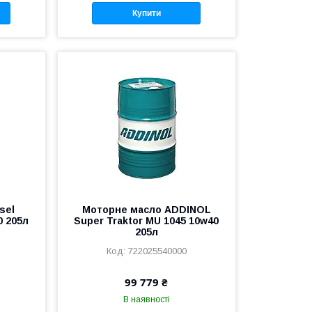
Купити
sel
Моторне масло ADDINOL
0 205л
Super Traktor MU 1045 10w40
205л
722025540000
99 779 ₴
В наявності