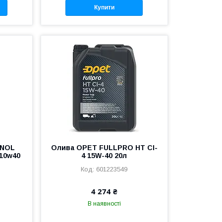
Купити
INOL
Олива OPET FULLPRO HT CI-
 10w40
4 15W-40 20л
601223549
4 274 ₴
В наявності