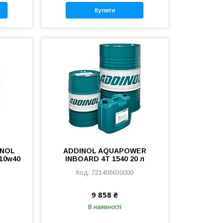
Купити
INOL
ADDINOL AQUAPOWER
 10w40
INBOARD 4T 1540 20 л
721406630000
9 858 ₴
В наявності