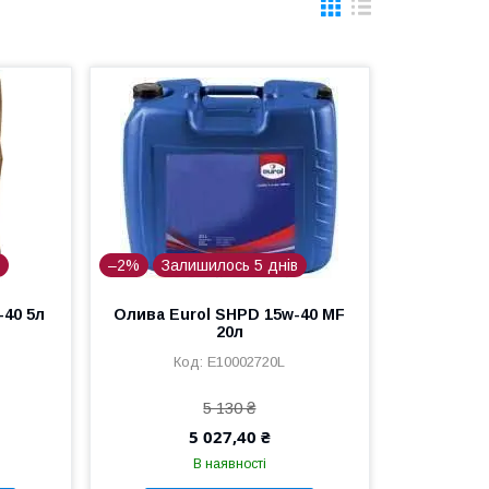
в
–2%
Залишилось 5 днів
-40 5л
Олива Eurol SHPD 15w-40 MF
20л
E10002720L
5 130 ₴
5 027,40 ₴
В наявності