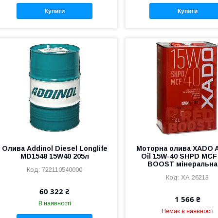
Купити
Купити
Олива Addinol Diesel Longlife
Моторна олива XADO 
MD1548 15W40 205л
Oil 15W-40 SHPD MCF
BOOST мінеральна
722110540000
ХА 26213
60 322 ₴
1 566 ₴
В наявності
Немає в наявності