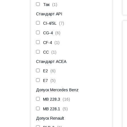
Так
1
Стандарт API
CI-4/SL
7
CG-4
6
CF-4
1
CC
1
Стандарт ACEA
E2
6
E7
5
Допуск Mercedes Benz
MB 228.3
16
MB 228.1
5
Допуск Renault