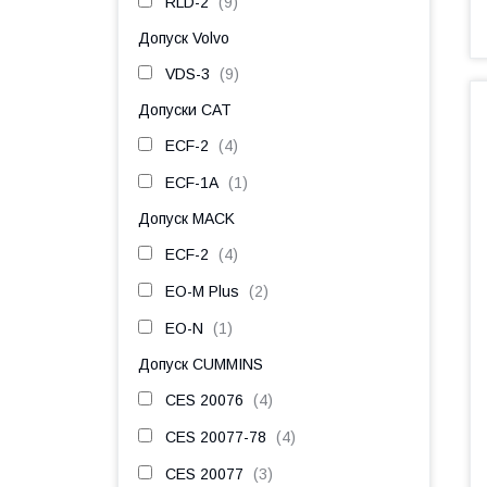
RLD-2
9
Допуск Volvo
VDS-3
9
Допуски CAT
ECF-2
4
ECF-1A
1
Допуск MACK
ECF-2
4
EO-M Plus
2
EO-N
1
Допуск CUMMINS
CES 20076
4
CES 20077-78
4
CES 20077
3