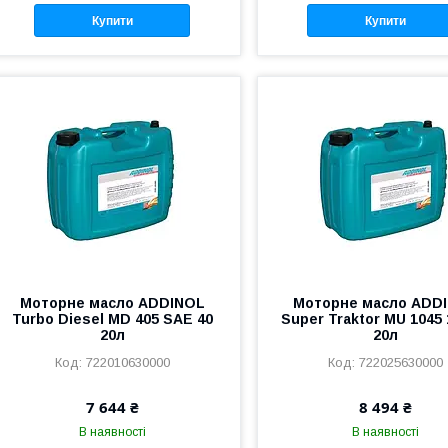
Купити
Купити
Моторне масло ADDINOL
Моторне масло ADD
Turbo Diesel MD 405 SAE 40
Super Traktor MU 1045
20л
20л
722010630000
722025630000
7 644 ₴
8 494 ₴
В наявності
В наявності