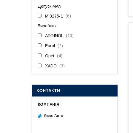
Допуск MAN
M 3275-1
6
Виробник
ADDINOL
10
Eurol
2
Opet
4
ХАDО
3
КОНТАКТИ
Люкс Авто