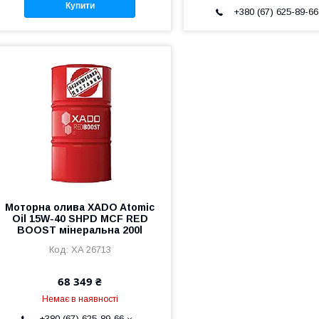
Купити
+380 (67) 625-89-66
Моторна олива XADO Atomic
Oil 15W-40 SHPD MCF RED
BOOST мінеральна 200l
ХA 26713
68 349 ₴
Немає в наявності
+380 (67) 625-89-66