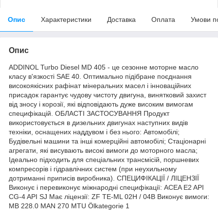
Опис
Характеристики
Доставка
Оплата
Умови п
Опис
ADDINOL Turbo Diesel MD 405 - це сезонне моторне масло
класу в'язкості SAE 40. Оптимально підібране поєднання
високоякісних рафінат мінеральних масел і інноваційних
присадок гарантує чудову чистоту двигуна, винятковий захист
від зносу і корозії, які відповідають дуже високим вимогам
специфікацій. ОБЛАСТІ ЗАСТОСУВАННЯ Продукт
використовується в дизельних двигунах наступних видів
техніки, оснащених наддувом і без нього: Автомобілі;
Будівельні машини та інші комерційні автомобілі; Стаціонарні
агрегати, які висувають високі вимоги до моторного масла;
Ідеально підходить для спеціальних трансмісій, поршневих
компресорів і гідравлічних систем (при неухильному
дотриманні приписів виробника). СПЕЦИФІКАЦІЇ / ЛІЦЕНЗІЇ
Виконує і перевиконує міжнародні специфікації: ACEA E2 API
CG-4 API SJ Має ліцензії: ZF TE-ML 02H / 04B Виконує вимоги:
MB 228.0 MAN 270 MTU Ölkategorie 1