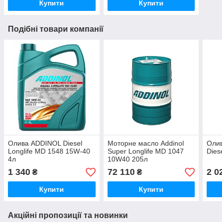
Купити
Купити
Подібні товари компанії
Олива ADDINOL Diesel
Моторне масло Addinol
Олив
Longlife MD 1548 15W-40
Super Longlife MD 1047
Dies
4л
10W40 205л
1 340
72 110
2 0
₴
₴
Купити
Купити
Акційні пропозиції та новинки