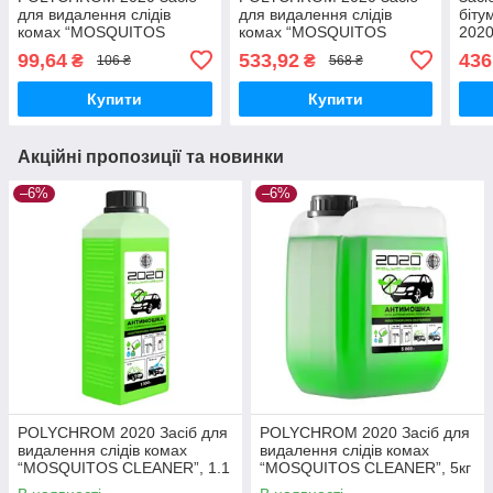
для видалення слідів
для видалення слідів
біту
комах “MOSQUITOS
комах “MOSQUITOS
2020
CLEANER”
CLEANER”, 5кг
99,64
533,92
436
₴
₴
106 ₴
568 ₴
Купити
Купити
Акційні пропозиції та новинки
–6%
–6%
POLYCHROM 2020 Засіб для
POLYCHROM 2020 Засіб для
видалення слідів комах
видалення слідів комах
“MOSQUITOS CLEANER”, 1.1
“MOSQUITOS CLEANER”, 5кг
кг