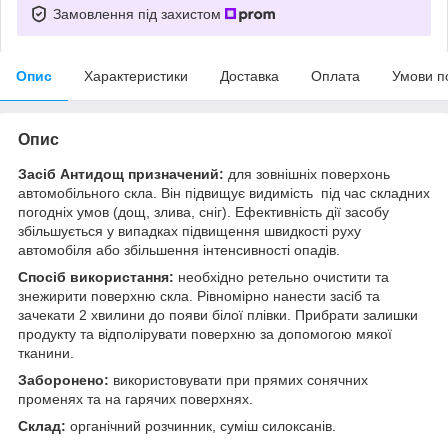
Замовлення під захистом
Опис
Характеристики
Доставка
Оплата
Умови п
Опис
Засіб Антидощ призначений:
для зовнішніх поверхонь
автомобільного скла. Він підвищує видимість під час складних
погодніх умов (дощ, злива, сніг). Ефективність дії засобу
збільшується у випадках підвищення швидкості руху
автомобіля або збільшення інтенсивності опадів.
Спосіб використання:
необхідно ретельно очистити та
знежирити поверхню скла. Рівномірно нанести засіб та
зачекати 2 хвилини до появи білої плівки. Прибрати залишки
продукту та відполірувати поверхню за допомогою мякої
тканини.
Заборонено:
використовувати при прямих сонячних
променях та на гарячих поверхнях.
Склад:
органічний розчинник, суміш силоксанів.