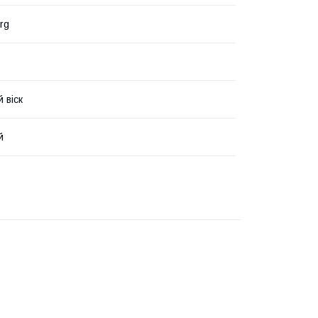
rg
 віск
й