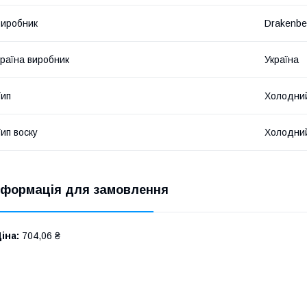
иробник
Drakenbe
раїна виробник
Україна
ип
Холодний
ип воску
Холодни
нформація для замовлення
іна:
704,06 ₴