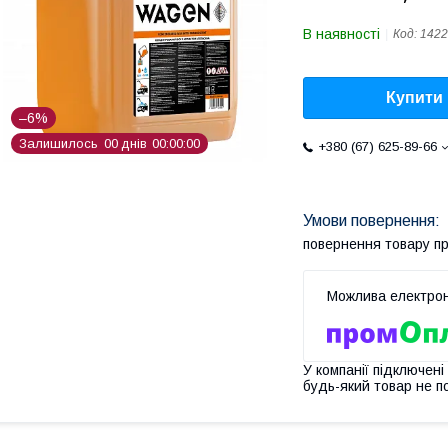
В наявності
Код:
1422
Купити
–6%
Залишилось
0
0
днів
0
0
0
0
0
0
+380 (67) 625-89-66
повернення товару п
У компанії підключені
будь-який товар не п