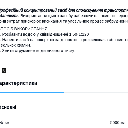
рофесійний концентрований засіб для ополіскування транспортн
датність.
Використання цього засобу забезпечить захист поверхні 
онцентрат прискорює висихання та уповільнює процес забрудненн
СПОСІБ ВИКОРИСТАННЯ:
. Розбавити водою у співвідношенні 1:50-1:120
. Нанести засіб на поверхню за допомогою розпилювача або систе
екількох хвилин.
. Змити струменем води низького тиску.
арактеристики
Основні
б`єм
5000 мл