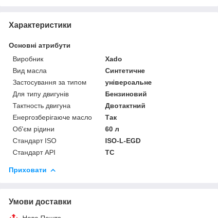
Характеристики
Основні атрибути
Виробник
Xado
Вид масла
Синтетичне
Застосування за типом
універсальне
Для типу двигунів
Бензиновий
Тактность двигуна
Двотактний
Енергозберігаюче масло
Так
Об'єм рідини
60 л
Стандарт ISO
ISO-L-EGD
Стандарт API
TC
Приховати
Умови доставки
Нова Пошта