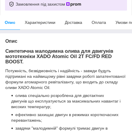
Замовлення під захистом
Опис
Характеристики
Доставка
Оплата
Умови п
Опис
Синтетична малодимна олива для двигунів
мототехніки XADO Atomic Oil 2T FC/FD RED
BOOST.
Потужність, безвідмовність і надійність - завжди будуть
підтримані на найвищому рівні завдяки роботі запатентованої
формули атомарного ревіталізанту, що входить до складу
оливи XADO Atomic Oil.
олива спеціально розроблена для двотактних
двигунів що експлуатуються за максимальних навантаг і
високих температур;
ефективно захищає двигун в режимах короткочасних
перевантажень;
завдяки "малодимній" формулі тримає двигун в