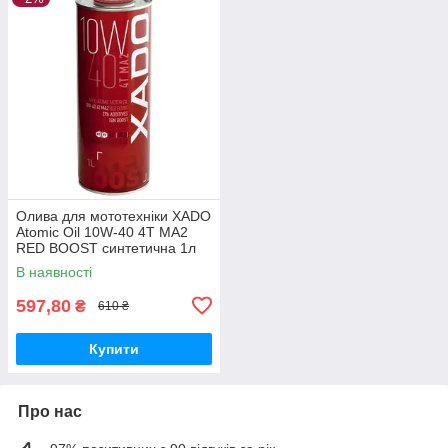
Олива для мототехніки XADO
Atomic Oil 10W-40 4T MA2
RED BOOST синтетична 1л
ХА 26132
В наявності
597,80
₴
610 ₴
Купити
Про нас