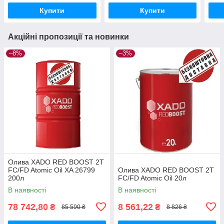
Купити
Купити
Акційні пропозиції та новинки
–8%
–3%
Олива XADO RED BOOST 2T
FC/FD Atomic Oil XA 26799
Олива XADO RED BOOST 2T
200л
FC/FD Atomic Oil 20л
В наявності
В наявності
78 742,80
8 561,22
₴
₴
85 590 ₴
8 826 ₴