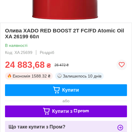
Олива XADO RED BOOST 2T FC/FD Atomic Oil
XA 26199 60л
В наявності
Код: XA 25699
Роздріб
24 883,68
₴
26 472 ₴
Економія
1588.32 ₴
Залишилось
10 днів
Купити
або
Купити з
Що таке купити з Пром?