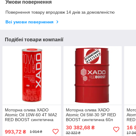
Умови повернення
Повернення товару впродовж 14 днів за домовленістю
Всі умови повернення
Подібні товари компанії
Моторна олива XADO
Моторна олива XADO
Мот
Atomic Oil 10W-60 4T MA2
Atomic Oil 5W-30 SP RED
Atom
RED BOOST синтетична
BOOST синтетична 60л
RED
20д
30 382,68
16 
₴
993,72
₴
1 014 ₴
32 322 ₴
17 34