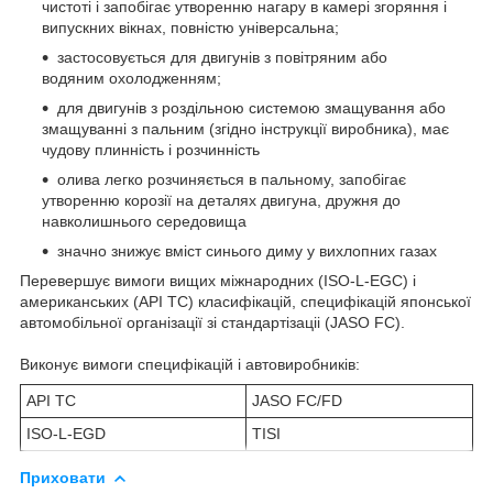
чистоті і запобігає утворенню нагару в камері згоряння і
випускних вікнах, повністю універсальна;
застосовується для двигунів з повітряним або
водяним охолодженням;
для двигунів з роздільною системою змащування або
змащуванні з пальним (згідно інструкції виробника), має
чудову плинність і розчинність
олива легко розчиняється в пальному, запобігає
утворенню корозії на деталях двигуна, дружня до
навколишнього середовища
значно знижує вміст синього диму у вихлопних газах
Перевершує вимоги вищих міжнародних (ISO-L-EGC) і
американських (API ТС) класифікацій, специфікацій японської
автомобільної організації зі стандартізаціі (JASO FC).
Виконує вимоги специфікацій і автовиробників:
API TC
JASO FC/FD
ISO-L-EGD
TISI
Приховати