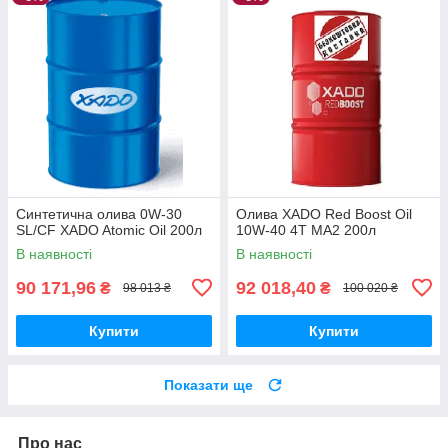
Синтетична олива 0W-30
Олива XADO Red Boost Oil
SL/CF XADO Atomic Oil 200л
10W-40 4T MA2 200л
В наявності
В наявності
90 171,96
92 018,40
₴
₴
98 013 ₴
100 020 ₴
Купити
Купити
Показати ще
Про нас