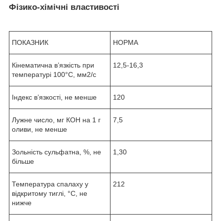
Фізико-хімічні властивості
ПОКАЗНИК
НОРМА
Кінематична в’язкість при
12,5-16,3
температурі 100°С, мм
2
/с
Індекс в’язкості, не менше
120
Лужне число, мг КОН на 1 г
7,5
оливи, не менше
Зольність сульфатна, %, не
1,30
більше
Температура спалаху у
212
відкритому тиглі, °С, не
нижче