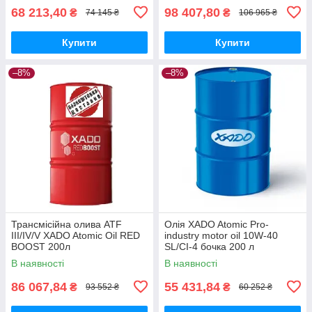
68 213,40
98 407,80
₴
₴
74 145 ₴
106 965 ₴
Купити
Купити
–8%
–8%
Трансмісійна олива ATF
Олія XADO Atomic Pro-
III/IV/V XADO Atomic Oil RED
industry motor oil 10W-40
BOOST 200л
SL/CI-4 бочка 200 л
В наявності
В наявності
86 067,84
55 431,84
₴
₴
93 552 ₴
60 252 ₴