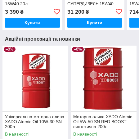
15W40 20л
СУПЕРДИЗЕЛЬ 15W40
15W
200л
3 390
31 200
714
₴
₴
Купити
Купити
Акційні пропозиції та новинки
–8%
–8%
Універсальна моторна олива
Моторна олива XADO Atomic
XADO Atomic Oil 10W-30 SN
Oil 5W-50 SN RED BOOST
200л
синтетична 200л
В наявності
В наявності