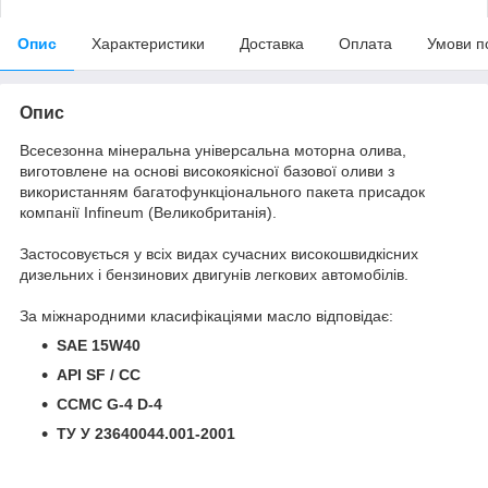
Опис
Характеристики
Доставка
Оплата
Умови п
Опис
Всесезонна мінеральна універсальна моторна олива,
виготовлене на основі високоякісної базової оливи з
використанням багатофункціонального пакета присадок
компанії Infineum (Великобританія).
Застосовується у всіх видах сучасних високошвидкісних
дизельних і бензинових двигунів легкових автомобілів.
За міжнародними класифікаціями масло відповідає:
SAE 15W40
API SF / СС
CCMC G-4 D-4
ТУ У 23640044.001-2001