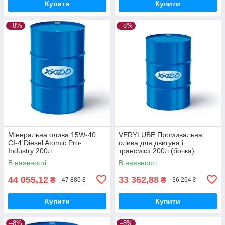
Купити
Купити
–8%
–8%
Мінеральна олива 15W-40
VERYLUBE Промивальна
CI-4 Diesel Atomic Pro-
олива для двигуна і
Industry 200л
трансмісії 200л (бочка)
В наявності
В наявності
44 055,12
33 362,88
₴
₴
47 886 ₴
36 264 ₴
Купити
Купити
–8%
–8%