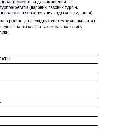
док застосовується для змащення та
урбоагрегатів (парових, газових турбін,
овок та інших аналогічних видів устаткування).
чна рідина у відповідних системах ущільнення і
ьгуючі властивості, а також має поліпшену
ливи.
ТАТЫ
7