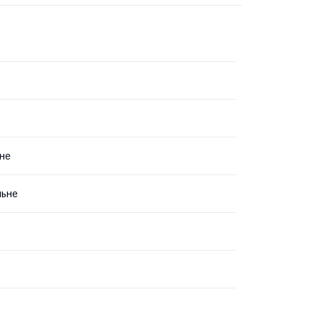
не
льне