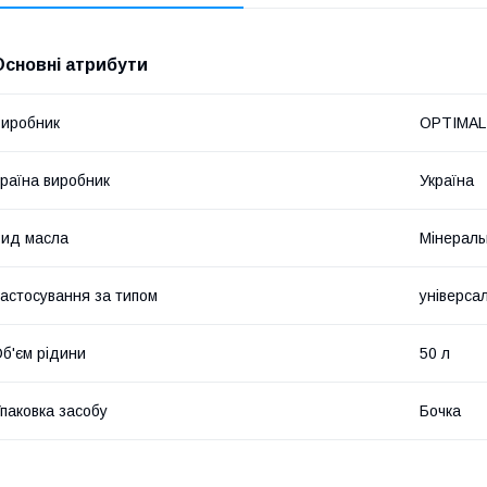
Основні атрибути
иробник
OPTIMAL
раїна виробник
Україна
ид масла
Мінераль
астосування за типом
універса
б'єм рідини
50 л
паковка засобу
Бочка