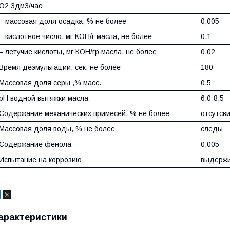
О2 3дм3/час
– массовая доля осадка, % не более
0,005
– кислотное число, мг КОН/г масла, не более
0,1
– летучие кислоты, мг КОН/гр масла, не более
0,02
Время деэмульгации, сек, не более
180
Массовая доля серы ,% масс.
0,5
рН водной вытяжки масла
6,0-8,5
Содержание механических примесей, % не более
отсутсв
Массовая доля воды, % не более
следы
Содержание фенола
0,005
Испытание на коррозию
выдерж
арактеристики