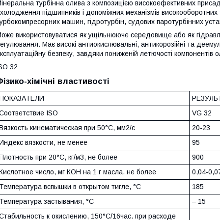
інеральна турбінна олива з композицією високоефективних приса
холодження підшипників і допоміжних механізмів високооборотних т
урбокомпресорних машин, гідротурбін, судових паротурбінних устан
оже використовуватися як ущільнююче середовище або як гідравлі
егулювання. Має високі антиокислювальні, антикорозійні та деемул
ксплуатаційну безпеку, завдяки пониженій летючості компонентів о
SO 32
Фізико-хімічні властивості
ПОКАЗАТЕЛИ
РЕЗУЛЬ
Соответствие ISO
VG 32
Вязкость кинематическая при 50°С, мм2/с
20-23
Индекс вязкости, не менее
95
Плотность при 20°С, кг/м3, не более
900
Кислотное число, мг КОН на 1 г масла, не более
0,04-0,0
Температура вспышки в открытом тигле, °C
185
Температура застывания, °C
– 15
Стабильность к окислению, 150°C/16час. при расходе