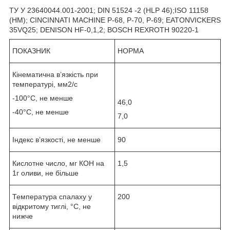
ТУ У 23640044.001-2001; DIN 51524 -2 (HLP 46);ISO 11158
(HM); CINCINNATI MACHINE P-68, Р-70, Р-69; EATONVICKERS
35VQ25; DENISON HF-0,1,2; BOSCH REXROTH 90220-1
ПОКАЗНИК
НОРМА
Кінематична в’язкість при
температурі, мм
2
/с
-100°С, не менше
46,0
-40°С, не менше
7,0
Індекс в’язкості, не менше
90
Кислотне число, мг КОН на
1,5
1г оливи, не більше
Температура спалаху у
200
відкритому тиглі, °С, не
нижче