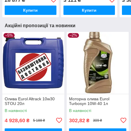
₴
₴
Купити
Купити
Акційні пропозиції та новинки
–5%
–2%
Олива Eurol Altrack 10w30
Моторна олива Eurol
STOU 20л
Turbosyn 10W-40 1л
В наявності
В наявності
4 928,60
302,82
₴
₴
5 188 ₴
309 ₴