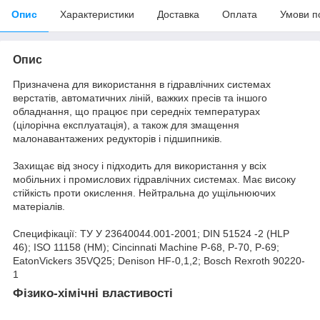
Опис
Характеристики
Доставка
Оплата
Умови п
Опис
Призначена для використання в гідравлічних системах
верстатів, автоматичних ліній, важких пресів та іншого
обладнання, що працює при середніх температурах
(цілорічна експлуатація), а також для змащення
малонавантажених редукторів і підшипників.
Захищає від зносу і підходить для використання у всіх
мобільних і промислових гідравлічних системах. Має високу
стійкість проти окислення. Нейтральна до ущільнюючих
матеріалів.
Специфікації: ТУ У 23640044.001-2001; DIN 51524 -2 (HLP
46); ISO 11158 (HM); Cincinnati Machine P-68, Р-70, Р-69;
EatonVickers 35VQ25; Denison HF-0,1,2; Bosch Rexroth 90220-
1
Фізико-хімічні властивості