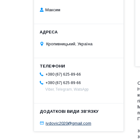
Максим
Кропивницький, Україна
+380 (67) 625-89-66
+380 (67) 625-89-66
H
Viber, Telegram, WatsApp
к
г
М
п
П
ivdovic2020@gmail.com
з
з