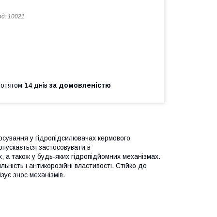
од:
10021
ротягом 14 днів
за домовленістю
осування у гідропідсилювачах кермового
опускається застосовувати в
, а також у будь-яких гідропідйомних механізмах.
льність і антикорозійні властивості. Стійко до
зує знос механізмів.