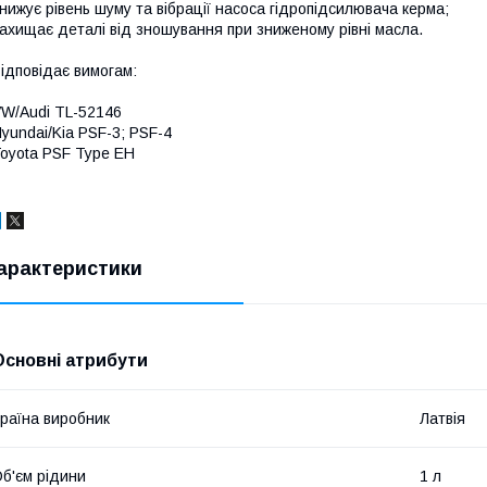
нижує рівень шуму та вібрації насоса гідропідсилювача керма;
ахищає деталі від зношування при зниженому рівні масла.
ідповідає вимогам:
W/Audi TL-52146
yundai/Kia PSF-3; PSF-4
oyota PSF Type EH
арактеристики
Основні атрибути
раїна виробник
Латвія
б'єм рідини
1 л