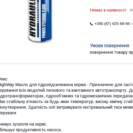
Немає в наявності
К
+380 (67) 625-89-66
повернення товару п
Опис
ighWay Масло для гідропідсилювача керма - Призначене для заст
ерування всіх моделей легкового та вантажного автотранспорту. Д
ідротрансформаторах, гідрооб'ємних та гідромеханічних передачах
ає стабільну в'язкість за будь-яких температур, високу хімічну стабі
іноутворення. Здатність олії витримувати екстремальний тиск мінімі
ереваги:
нижує зусилля на кермі;
більшує продуктивність насоса;