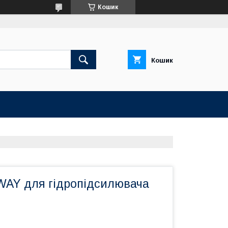
Кошик
Кошик
AY для гідропідсилювача