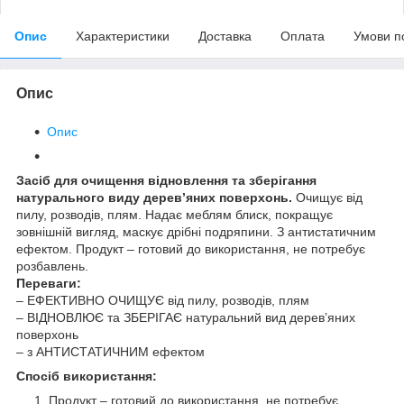
Опис
Характеристики
Доставка
Оплата
Умови п
Опис
Опис
Засіб для очищення відновлення та зберігання
натурального виду дерев’яних поверхонь.
Очищує від
пилу, розводів, плям. Надає меблям блиск, покращує
зовнішній вигляд, маскує дрібні подряпини. З антистатичним
ефектом. Продукт – готовий до використання, не потребує
розбавлень.
Переваги:
– ЕФЕКТИВНО ОЧИЩУЄ від пилу, розводів, плям
– ВІДНОВЛЮЄ та ЗБЕРІГАЄ натуральний вид дерев’яних
поверхонь
– з АНТИСТАТИЧНИМ ефектом
Спосіб використання:
Продукт – готовий до використання, не потребує