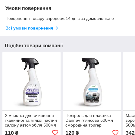
Умови повернення
Повернення товару впродовж 14 днів за домовленістю
Всі умови повернення
Подібні товари компанії
Хімчистка для очищення
Поліроль для пластика
Мас
тканинної та м’якої частин
Dannev глянсова 500мл
збро
салону автомобіля 500мл
смородина тригер
500
110
120
342
₴
₴