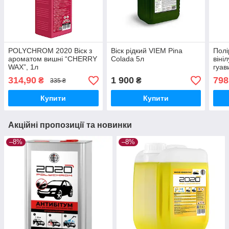
POLYCHROM 2020 Віск з
Віск рідкий VIEM Pina
Полі
ароматом вишні “CHERRY
Colada 5л
віні
WAX”, 1л
гуав
727
314,90
1 900
798
₴
₴
335 ₴
Купити
Купити
Акційні пропозиції та новинки
–8%
–8%