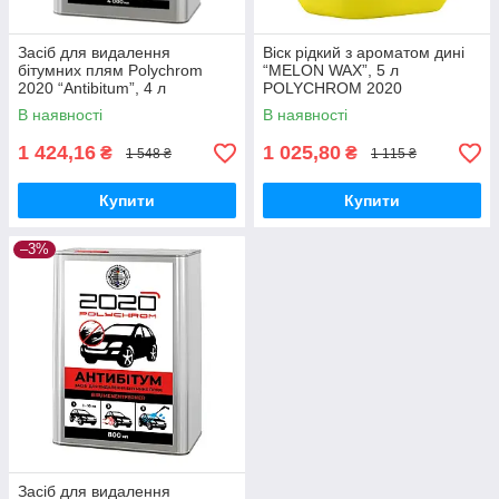
Засіб для видалення
Віск рідкий з ароматом дині
бітумних плям Polychrom
“MELON WAX”, 5 л
2020 “Antibitum”, 4 л
POLYCHROM 2020
В наявності
В наявності
1 424,16
1 025,80
₴
₴
1 548 ₴
1 115 ₴
Купити
Купити
–3%
Засіб для видалення