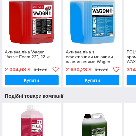
Активна піна Wagen
Активна піна з
POL
“Active Foam 22”, 22 кг
ефективними миючими
аро
властивостями Wagen
WAX”
“Active Foam 33”, 22 кг
2 004,68
2 630,28
314
₴
₴
2 179 ₴
2 859 ₴
Купити
Купити
Подібні товари компанії