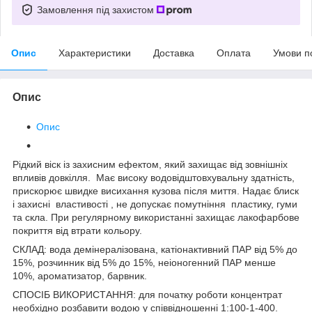
Замовлення під захистом
Опис
Характеристики
Доставка
Оплата
Умови п
Опис
Опис
Рідкий віск із захисним ефектом, який захищає від зовнішніх
впливів довкілля. Має високу водовідштовхувальну здатність,
прискорює швидке висихання кузова після миття. Надає блиск
і захисні властивості , не допускає помутніння пластику, гуми
та скла. При регулярному використанні захищає лакофарбове
покриття від втрати кольору.
СКЛАД: вода демінералізована, катіонактивний ПАР від 5% до
15%, розчинник від 5% до 15%, неіоногенний ПАР менше
10%, ароматизатор, барвник.
СПОСІБ ВИКОРИСТАННЯ: для початку роботи концентрат
необхідно розбавити водою у співвідношенні 1:100-1-400.