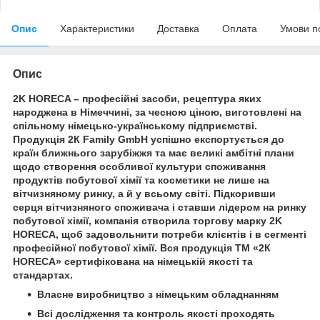
Опис
Характеристики
Доставка
Оплата
Умови п
Опис
2K HORECA – професійні засоби, рецептура яких
народжена в Німеччині, за чесною ціною, виготовлені на
спільному німецько-українському підприємстві.
Продукція 2К Family GmbH успішно експортується до
країн ближнього зарубіжжя та має великі амбітні плани
щодо створення особливої ​​культури споживання
продуктів побутової хімії та косметики не лише на
вітчизняному ринку, а й у всьому світі. Підкоривши
серця вітчизняного споживача і ставши лідером на ринку
побутової хімії, компанія створила торгову марку 2K
HORECA, щоб задовольнити потреби клієнтів і в сегменті
професійної побутової хімії. Вся продукція ТМ «2К
НORECA» сертифікована на німецькій якості та
стандартах.
Власне виробництво з німецьким обладнанням
Всі дослідження та контроль якості проходять