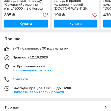
Засіб для миття посуду
Гель для прання
Гель
"Соковитий лимон та
кольорових речей
коль
м'ята" 5000 г. 2K Horeca
"DOCTOR WASH" 2K
"DO
HORECA 2100г
HOR
285
196
430
₴
₴
Купити
Купити
Про нас
97% позитивних з 90 відгуків за рік
Працює з 12.10.2020
м. Кропивницький
Кропивницький, Україна
Контакти
Сьогодні працює з 08:30 до 16:00
Показати весь графік роботи
Про нас