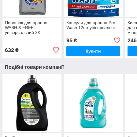
Порошок для прання
Капсули для прання Pro
Кисл
WASH & FREE
Wash 12шт універсальні
для 
універсальний 2K
міне
Dann
95
246
₴
1 л
632
₴
Купити
Подібні товари компанії