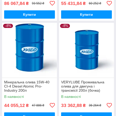
86 067,84
55 431,84
₴
₴
93 552 ₴
60 252 ₴
Купити
Купити
–8%
–8%
Мінеральна олива 15W-40
VERYLUBE Промивальна
CI-4 Diesel Atomic Pro-
олива для двигуна і
Industry 200л
трансмісії 200л (бочка)
В наявності
В наявності
44 055,12
33 362,88
₴
₴
47 886 ₴
36 264 ₴