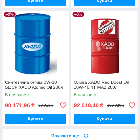
Купити
Купити
–8%
–8%
Синтетична олива 0W-30
Олива XADO Red Boost Oil
SL/CF XADO Atomic Oil 200л
10W-40 4T MA2 200л
В наявності
В наявності
90 171,96
92 018,40
₴
₴
98 013 ₴
100 020 ₴
Купити
Купити
Показати ще