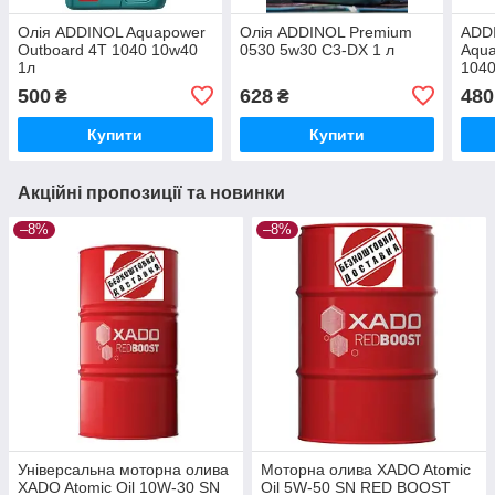
Олія ADDINOL Aquapower
Олія ADDINOL Premium
ADD
Outboard 4T 1040 10w40
0530 5w30 C3-DX 1 л
Aqua
1л
1040
500
628
480
₴
₴
Купити
Купити
Акційні пропозиції та новинки
–8%
–8%
Універсальна моторна олива
Моторна олива XADO Atomic
XADO Atomic Oil 10W-30 SN
Oil 5W-50 SN RED BOOST