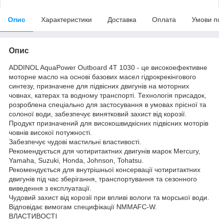
Опис
Характеристики
Доставка
Оплата
Умови п
Опис
ADDINOL AquaPower Outboard 4T 1030 - це високоефективне
моторне масло на основі базових масел гідрокрекінгового
синтезу, призначене для підвісних двигунів на моторних
човнах, катерах та водному транспорті. Технологія присадок,
розроблена спеціально для застосування в умовах прісної та
солоної води, забезпечує винятковий захист від корозії.
Продукт призначений для високошвидкісних підвісних моторів
човнів високої потужності.
Забезпечує чудові мастильні властивості.
Рекомендується для чотиритактних двигунів марок Mercury,
Yamaha, Suzuki, Honda, Johnson, Tohatsu.
Рекомендується для внутрішньої консервації чотиритактних
двигунів під час зберігання, транспортування та сезонного
виведення з експлуатації.
Чудовий захист від корозії при впливі вологи та морської води.
Відповідає вимогам специфікації NMMAFC-W.
ВЛАСТИВОСТІ