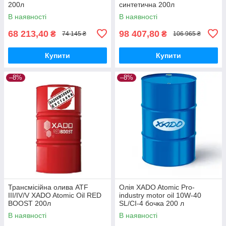
200л
синтетична 200л
В наявності
В наявності
68 213,40
98 407,80
₴
₴
74 145 ₴
106 965 ₴
Купити
Купити
–8%
–8%
Трансмісійна олива ATF
Олія XADO Atomic Pro-
III/IV/V XADO Atomic Oil RED
industry motor oil 10W-40
BOOST 200л
SL/CI-4 бочка 200 л
В наявності
В наявності