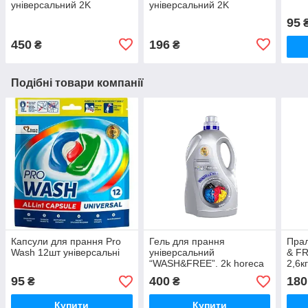
універсальний 2K
універсальний 2K
HORECA 4200г
HORECA 2100г
95
450
196
₴
₴
Подібні товари компанії
Капсули для прання Pro
Гель для прання
Пра
Wash 12шт універсальні
універсальний
& FR
“WASH&FREE”. 2k horeca
2,6к
5000г
95
400
180
₴
₴
Купити
Купити