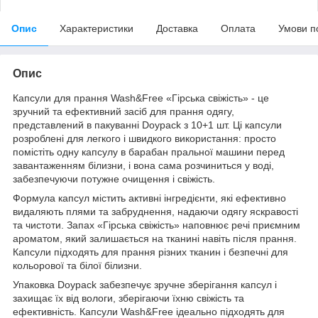
Опис
Характеристики
Доставка
Оплата
Умови п
Опис
Капсули для прання Wash&Free «Гірська свіжість» - це
зручний та ефективний засіб для прання одягу,
представлений в пакуванні Doypack з 10+1 шт. Ці капсули
розроблені для легкого і швидкого використання: просто
помістіть одну капсулу в барабан пральної машини перед
завантаженням білизни, і вона сама розчиниться у воді,
забезпечуючи потужне очищення і свіжість.
Формула капсул містить активні інгредієнти, які ефективно
видаляють плями та забруднення, надаючи одягу яскравості
та чистоти. Запах «Гірська свіжість» наповнює речі приємним
ароматом, який залишається на тканині навіть після прання.
Капсули підходять для прання різних тканин і безпечні для
кольорової та білої білизни.
Упаковка Doypack забезпечує зручне зберігання капсул і
захищає їх від вологи, зберігаючи їхню свіжість та
ефективність. Капсули Wash&Free ідеально підходять для