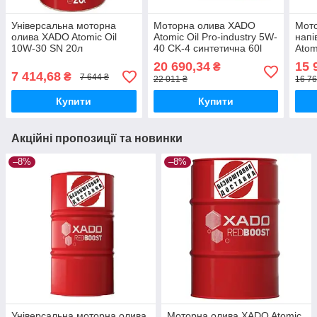
Універсальна моторна
Моторна олива XADO
Мот
олива XADO Atomic Oil
Atomic Oil Pro-industry 5W-
напі
10W-30 SN 20л
40 CK-4 синтетична 60l
Atom
10W-
20 690,34
15 
₴
7 414,68
₴
7 644 ₴
22 011 ₴
16 76
Купити
Купити
Акційні пропозиції та новинки
–8%
–8%
Універсальна моторна олива
Моторна олива XADO Atomic