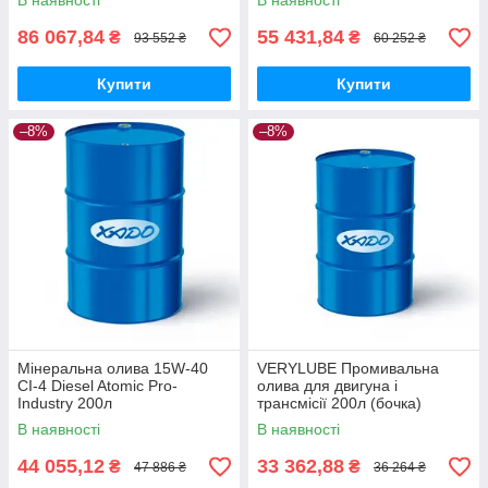
В наявності
В наявності
86 067,84
55 431,84
₴
₴
93 552 ₴
60 252 ₴
Купити
Купити
–8%
–8%
Мінеральна олива 15W-40
VERYLUBE Промивальна
CI-4 Diesel Atomic Pro-
олива для двигуна і
Industry 200л
трансмісії 200л (бочка)
В наявності
В наявності
44 055,12
33 362,88
₴
₴
47 886 ₴
36 264 ₴