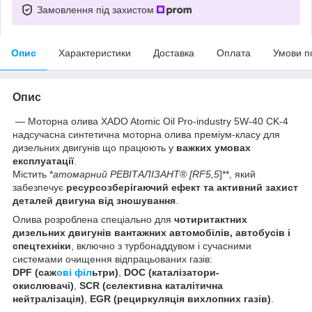
Замовлення під захистом
Опис
Характеристики
Доставка
Оплата
Умови п
Опис
— Моторна олива XADO Atomic Oil Pro-industry 5W-40 CK-4
надсучасна синтетична моторна олива преміум-класу для
дизельних двигунів що працюють у
важких умовах
експлуатації
.
Містить *
атомарний РЕВІТАЛІЗАНТ® [RF5,5
]**, який
забезпечує
ресурсозберігаючий ефект та активний захист
деталей двигуна від зношування
.
Олива розроблена спеціально для
чотиритактних
дизельних двигунів вантажних автомобілів, автобусів і
спецтехніки
, включно з турбонаддувом і сучасними
системами очищення відпрацьованих газів:
DPF (саж
ові філ
ьтри)
,
DOC (каталізатори-
окислювачі)
,
SCR (селективна каталітична
нейтралізація)
,
EGR (рециркуляція вихлопних газів)
.