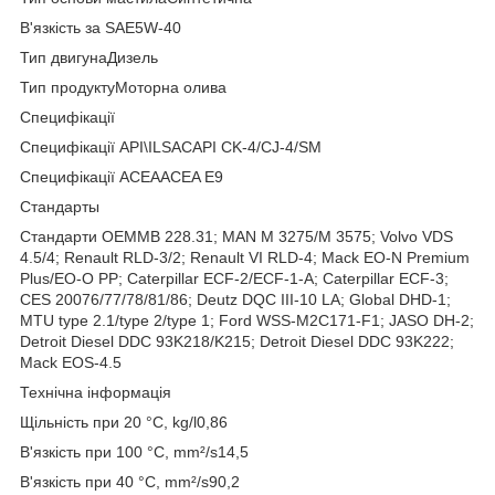
В'язкість за SAE5W-40
Тип двигунаДизель
Тип продуктуМоторна олива
Специфікації
Специфікації API\ILSACAPI CK-4/CJ-4/SM
Специфікації ACEAACEA E9
Стандарты
Стандарти OEMMB 228.31; MAN M 3275/M 3575; Volvo VDS
4.5/4; Renault RLD-3/2; Renault VI RLD-4; Mack EO-N Premium
Plus/EO-O PP; Caterpillar ECF-2/ECF-1-A; Caterpillar ECF-3;
CES 20076/77/78/81/86; Deutz DQC III-10 LA; Global DHD-1;
MTU type 2.1/type 2/type 1; Ford WSS-M2C171-F1; JASO DH-2;
Detroit Diesel DDC 93K218/K215; Detroit Diesel DDC 93K222;
Mack EOS-4.5
Технічна інформація
Щільність при 20 °С, kg/l0,86
В'язкість при 100 °C, mm²/s14,5
В'язкість при 40 °C, mm²/s90,2