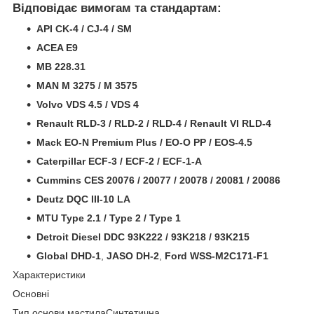
Відповідає вимогам та стандартам:
API CK-4 / CJ-4 / SM
ACEA E9
MB 228.31
MAN M 3275 / M 3575
Volvo VDS 4.5 / VDS 4
Renault RLD-3 / RLD-2 / RLD-4 / Renault VI RLD-4
Mack EO-N Premium Plus / EO-O PP / EOS-4.5
Caterpillar ECF-3 / ECF-2 / ECF-1-A
Cummins CES 20076 / 20077 / 20078 / 20081 / 20086
Deutz DQC III-10 LA
MTU Type 2.1 / Type 2 / Type 1
Detroit Diesel DDC 93K222 / 93K218 / 93K215
Global DHD-1
,
JASO DH-2
,
Ford WSS-M2C171-F1
Характеристики
Основні
Тип основи мастилаСинтетична