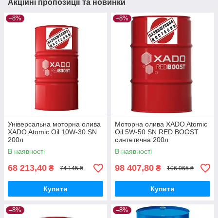
Акційні пропозиції та новинки
–8%
–8%
Універсальна моторна олива
Моторна олива XADO Atomic
XADO Atomic Oil 10W-30 SN
Oil 5W-50 SN RED BOOST
200л
синтетична 200л
В наявності
В наявності
68 213,40
98 407,80
₴
₴
74 145 ₴
106 965 ₴
Купити
Купити
–8%
–8%