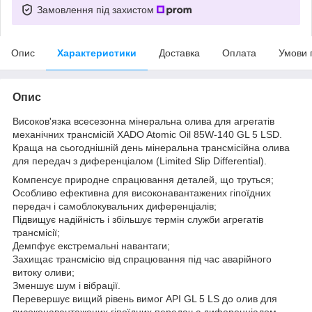
Замовлення під захистом
Опис
Характеристики
Доставка
Оплата
Умови 
Опис
Високов'язка всесезонна мінеральна олива для агрегатів
механічних трансмісій XADO Atomic Oil 85W-140 GL 5 LSD.
Краща на сьогоднішній день мінеральна трансмісійна олива
для передач з диференціалом (Limited Slip Differential).
Компенсує природне спрацювання деталей, що труться;
Особливо ефективна для високонавантажених гіпоїдних
передач і самоблокувальних диференціалів;
Підвищує надійність і збільшує термін служби агрегатів
трансмісії;
Демпфує екстремальні навантаги;
Захищає трансмісію від спрацювання під час аварійного
витоку оливи;
Зменшує шум і вібрації.
Перевершує вищий рівень вимог API GL 5 LS до олив для
високонавантажених гіпоїдних передач c диференціалом