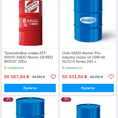
Трансмісійна олива ATF
Олія XADO Atomic Pro-
III/IV/V XADO Atomic Oil RED
industry motor oil 10W-40
BOOST 200л
SL/CI-4 бочка 200 л
В наявності
В наявності
86 067,84
55 431,84
₴
₴
93 552 ₴
60 252 ₴
Купити
Купити
–8%
–8%