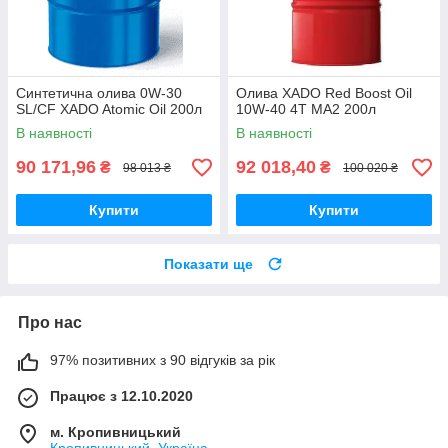
Синтетична олива 0W-30
Олива XADO Red Boost Oil
SL/CF XADO Atomic Oil 200л
10W-40 4T MA2 200л
В наявності
В наявності
90 171,96
92 018,40
₴
₴
98 013 ₴
100 020 ₴
Купити
Купити
Показати ще
Про нас
97% позитивних з 90 відгуків за рік
Працює з 12.10.2020
м. Кропивницький