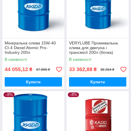
Мінеральна олива 15W-40
VERYLUBE Промивальна
CI-4 Diesel Atomic Pro-
олива для двигуна і
Industry 200л
трансмісії 200л (бочка)
В наявності
В наявності
44 055,12
33 362,88
₴
₴
47 886 ₴
36 264 ₴
Купити
Купити
–8%
–8%