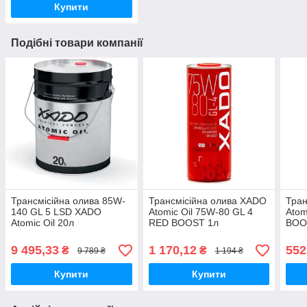
Купити
Подібні товари компанії
Трансмісійна олива 85W-
Трансмісійна олива XADO
Тран
140 GL 5 LSD XADO
Atomic Oil 75W-80 GL 4
Atom
Atomic Oil 20л
RED BOOST 1л
BOO
9 495,33
1 170,12
552
₴
₴
9 789 ₴
1 194 ₴
Купити
Купити