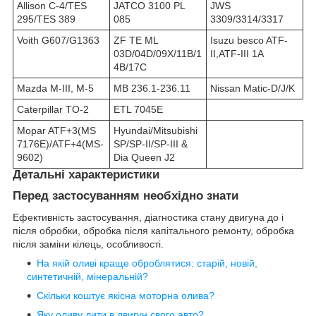
Allison C-4/TES
JATCO 3100 PL
JWS
295/TES 389
085
3309/3314/3317
Voith G607/G1363
ZF TE ML
Isuzu besco ATF-
03D/04D/09X/11B/1
II,ATF-III 1A
4B/17C
Mazda M-III, M-5
MB 236.1-236.11
Nissan Matic-D/J/K
Caterpillar TO-2
ETL 7045E
Mopar ATF+3(MS
Hyundai/Mitsubishi
7176E)/ATF+4(MS-
SP/SP-II/SP-III &
9602)
Dia Queen J2
Детальні характеристики
Перед застосуванням необхідно знати
Ефективність застосування, діагностика стану двигуна до і
після обробки, обробка після капітального ремонту, обробка
після заміни кілець, особливості.
На якій оливі краще оброблятися: старій, новій,
синтетичній, мінеральній?
Скільки коштує якісна моторна олива?
Яку оливу лити в двигун свого авто?