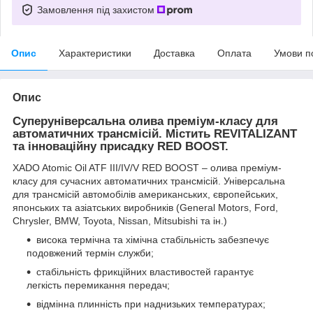
Замовлення під захистом
Опис
Характеристики
Доставка
Оплата
Умови п
Опис
Суперуніверсальна олива преміум-класу для
автоматичних трансмісій. Містить REVITALIZANT
та інноваційну присадку RED BOOST.
XADO Atomic Oil ATF III/IV/V RED BOOST – олива преміум-
класу для сучасних автоматичних трансмісій. Універсальна
для трансмісій автомобілів американських, європейських,
японських та азіатських виробників (General Motors, Ford,
Chrysler, BMW, Toyota, Nissan, Mitsubishi та ін.)
висока термічна та хімічна стабільність забезпечує
подовжений термін служби;
стабільність фрикційних властивостей гарантує
легкість перемикання передач;
відмінна плинність при наднизьких температурах;