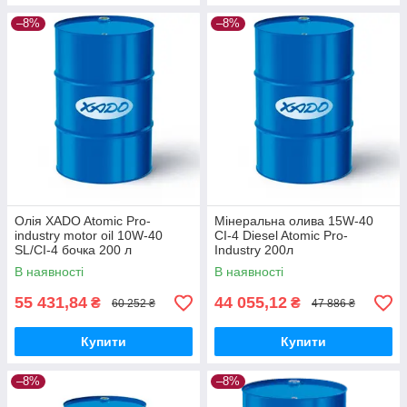
–8%
–8%
Олія XADO Atomic Pro-
Мінеральна олива 15W-40
industry motor oil 10W-40
CI-4 Diesel Atomic Pro-
SL/CI-4 бочка 200 л
Industry 200л
В наявності
В наявності
55 431,84
44 055,12
₴
₴
60 252 ₴
47 886 ₴
Купити
Купити
–8%
–8%