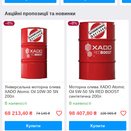
Акційні пропозиції та новинки
–8%
–8%
Універсальна моторна олива
Моторна олива XADO Atomic
XADO Atomic Oil 10W-30 SN
Oil 5W-50 SN RED BOOST
200л
синтетична 200л
В наявності
В наявності
68 213,40
98 407,80
₴
₴
74 145 ₴
106 965 ₴
Купити
Купити