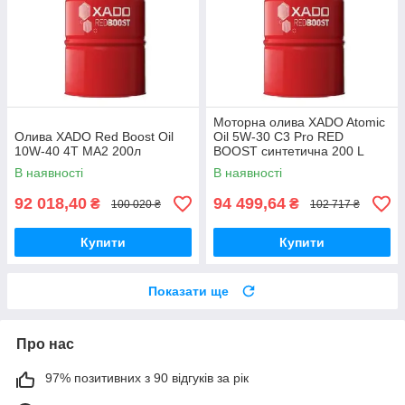
Моторна олива XADO Atomic
Олива XADO Red Boost Oil
Oil 5W-30 C3 Pro RED
10W-40 4T MA2 200л
BOOST синтетична 200 L
В наявності
В наявності
92 018,40
94 499,64
₴
₴
100 020 ₴
102 717 ₴
Купити
Купити
Показати ще
Про нас
97% позитивних з 90 відгуків за рік