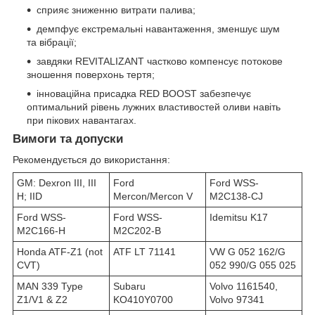
сприяє зниженню витрати палива;
демпфує екстремальні навантаження, зменшує шум
та вібрації;
завдяки REVITALIZANT частково компенсує потокове
зношення поверхонь тертя;
інноваційна присадка RED BOOST забезпечує
оптимальний рівень лужних властивостей оливи навіть
при пікових навантагах.
Вимоги та допуски
Рекомендується до використання:
GM: Dexron III, III
Ford
Ford WSS-
H; IID
Mercon/Mercon V
M2C138-CJ
Ford WSS-
Ford WSS-
Idemitsu K17
M2C166-H
M2C202-B
Honda ATF-Z1 (not
ATF LT 71141
VW G 052 162/G
CVT)
052 990/G 055 025
MAN 339 Type
Subaru
Volvo 1161540,
Z1/V1 & Z2
KO410Y0700
Volvo 97341