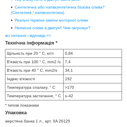
Синтетична або напівсинтетична базова олива?
(Синтетика / напівсинтетика)
Реальні терміни заміни моторної оливи
Неякісна олива в двигуні! Чим загрожує?
всі питання і відповіді >>
Технічна інформація *
Щільність при 20 ° С, кг/л
0,84
В'язкість при 100 ° C, mm2 /s
7,4
В'язкість при 40 ° C, mm2/s
34,1
Індекс в'язкості
192
Температура спалаху, ° C
>170
Температура застигання, ° C
≤-42
* типові показники
Упаковка
жерстяна банка 1 л., арт. XA 26129