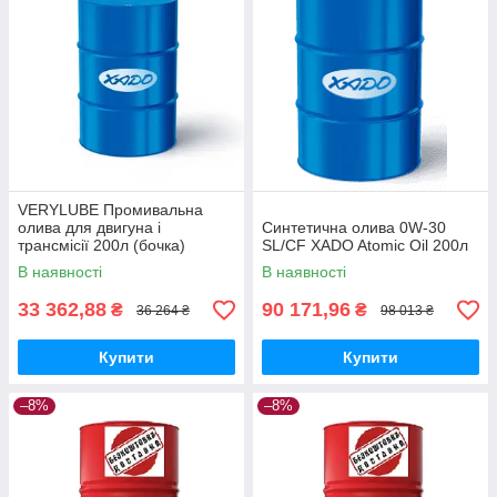
VERYLUBE Промивальна
олива для двигуна і
Синтетична олива 0W-30
трансмісії 200л (бочка)
SL/CF XADO Atomic Oil 200л
В наявності
В наявності
33 362,88
90 171,96
₴
₴
36 264 ₴
98 013 ₴
Купити
Купити
–8%
–8%