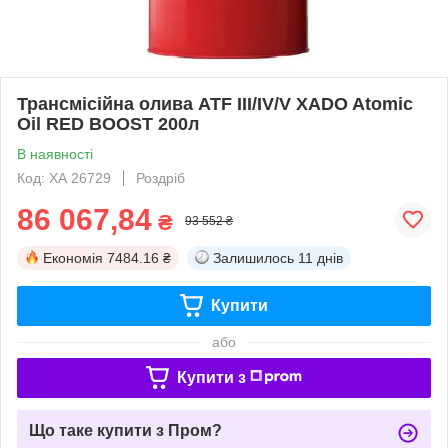
Трансмісійна олива ATF III/IV/V XADO Atomic
Oil RED BOOST 200л
В наявності
Код: ХА 26729
Роздріб
86 067,84
₴
93 552 ₴
Економія
7484.16 ₴
Залишилось
11 днів
Купити
або
Купити з
Що таке купити з Пром?