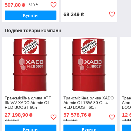
синтетична 1л ХА 26132
мінеральна 200l
597,80
₴
610 ₴
68 349
₴
Купити
Подібні товари компанії
Трансмісійна олива ATF
Трансмісійна олива XADO
Тран
III/IV/V XADO Atomic Oil
Atomic Oil 75W-80 GL 4
Atom
RED BOOST 60л
RED BOOST 60л
BOO
27 198,90
57 578,76
12 
₴
₴
28 935 ₴
61 254 ₴
13 03
Купити
Купити