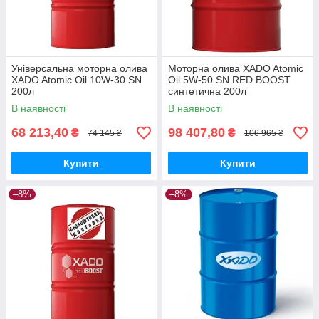
Універсальна моторна олива
Моторна олива XADO Atomic
XADO Atomic Oil 10W-30 SN
Oil 5W-50 SN RED BOOST
200л
синтетична 200л
В наявності
В наявності
68 213,40
98 407,80
₴
₴
74 145 ₴
106 965 ₴
Купити
Купити
–8%
–8%