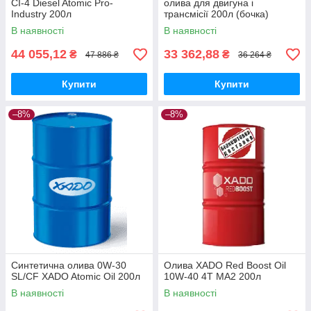
CI-4 Diesel Atomic Pro-
олива для двигуна і
Industry 200л
трансмісії 200л (бочка)
В наявності
В наявності
44 055,12
33 362,88
₴
₴
47 886 ₴
36 264 ₴
Купити
Купити
–8%
–8%
Синтетична олива 0W-30
Олива XADO Red Boost Oil
SL/CF XADO Atomic Oil 200л
10W-40 4T MA2 200л
В наявності
В наявності