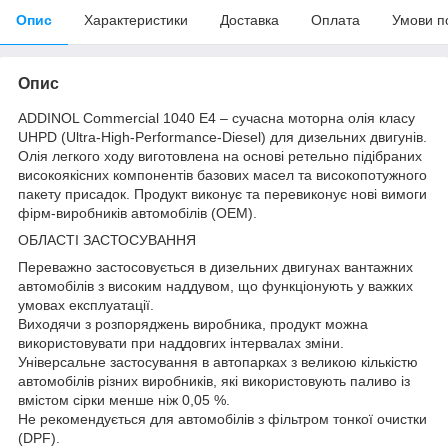
Опис
Характеристики
Доставка
Оплата
Умови п
Опис
ADDINOL Commercial 1040 E4 – сучасна моторна олія класу
UHPD (Ultra-High-Performance-Diesel) для дизельних двигунів.
Олія легкого ходу виготовлена ​​на основі ретельно підібраних
високоякісних компонентів базових масел та високопотужного
пакету присадок. Продукт виконує та перевиконує нові вимоги
фірм-виробників автомобілів (OEM).
ОБЛАСТІ ЗАСТОСУВАННЯ
Переважно застосовується в дизельних двигунах вантажних
автомобілів з високим наддувом, що функціонують у важких
умовах експлуатації.
Виходячи з розпоряджень виробника, продукт можна
використовувати при наддовгих інтервалах зміни.
Універсальне застосування в автопарках з великою кількістю
автомобілів різних виробників, які використовують паливо із
вмістом сірки менше ніж 0,05 %.
Не рекомендується для автомобілів з фільтром тонкої очистки
(DPF).