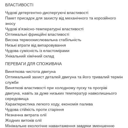
ВЛАСТИВОСТІ
Чудові детергентно-диспергуючі властивості
Пакет присадок для захисту від механічного та корозійного
зносу
Чудові в'язкісно-температурні властивості
Оптимальні фрикційні властивості
Висока термоокислювальна стабільність
Низькі втрати від випаровування
Чудова сумісність із еластомірами
Унікальний хімічний склад
ПЕРЕВАГИ ДЛЯ СПОЖИВАЧА
Виняткова чистота двигуна
Оптимальний захист деталей двигуна та його тривалий термін
служби
Виняткові властивості при холодному пуску та прогріві
двигуна, навіть за дуже низьких температур навколишнього
середовища
Характеристика легкого ходу, економія палива
Чудова стійкість проти старіння
Незначна витрата олії
Жодних витоків олії
Мінімальне екологічне навантаження завдяки зменшенню