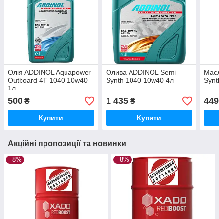
Олія ADDINOL Aquapower
Олива ADDINOL Semi
Мас
Outboard 4T 1040 10w40
Synth 1040 10w40 4л
Synt
1л
500
1 435
449
₴
₴
Купити
Купити
Акційні пропозиції та новинки
–8%
–8%