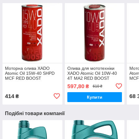
Моторна олива XADO
Олива для мототехніки
Мот
Atomic Oil 15W-40 SHPD
XADO Atomic Oil 10W-40
Atom
MCF RED BOOST
4T MA2 RED BOOST
MCF
мінеральна 1л
синтетична 1л ХА 26132
міне
597,80
₴
610 ₴
414
68 
₴
Купити
Подібні товари компанії