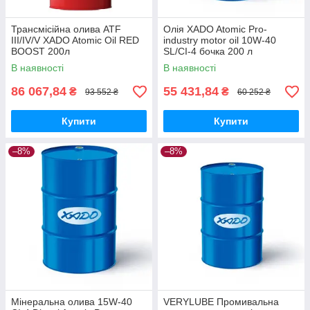
Трансмісійна олива ATF
Олія XADO Atomic Pro-
III/IV/V XADO Atomic Oil RED
industry motor oil 10W-40
BOOST 200л
SL/CI-4 бочка 200 л
В наявності
В наявності
86 067,84
55 431,84
₴
₴
93 552 ₴
60 252 ₴
Купити
Купити
–8%
–8%
Мінеральна олива 15W-40
VERYLUBE Промивальна