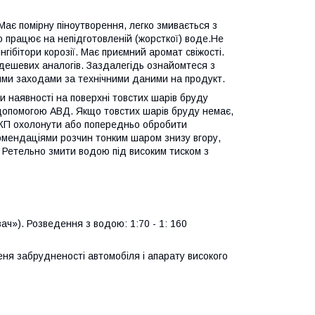
ає помірну піноутворення, легко змивається з
о працює на непідготовленій (жорсткої) воде.Не
нгібітори корозії. Має приємний аромат свіжості.
ш дешевих аналогів. Заздалегідь ознайомтеся з
ими заходами за технічними даними на продукт.
и наявності на поверхні товстих шарів бруду
 допомогою АВД. Якщо товстих шарів бруду немає,
 ЛКП охолонути або попередньо обробити
омендаціями розчин тонким шаром знизу вгору,
! Ретельно змити водою під високим тиском з
ач»). Розведення з водою: 1:70 - 1: 160
ня забрудненості автомобіля і апарату високого