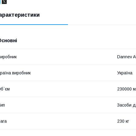
арактеристики
Основні
иробник
Dannev A
раїна виробник
Україна
б`єм
230000 м
ип
Засоби д
ага
230 кг