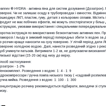
annev ® HYDRA - активна піна для систем дозування (Дозатрон). М
оверхні. Чи не залишає осаду в трубопроводах і ємностях. Відмінн
ошкоджує ЛКП, пластик, гуму, деталі з кольорових сплавів. Містить і
родукт не має побічних ефектів, які можуть спостерігатися у біль
нструкцією, умовами використання і спеціальними попереджувальн
оротка інструкція по використанню безконтактних активних пен. Пр
паморозі / льоду в зимовий період) попередньо збити їх водою за
о розчин краще наносити на суху поверхню. У літній період дати
оверхню холодною водою. Далі, нанести розведений згідно з рек
об уникнути патьоків. Витримати 1-2 хв, не допускаючи висихання
лизької відстані (15-20 см) від низу до верху.
посіб застосування:
озатрон - 1-2%
енокомплект. Розведення з водою: 1: 4 - 1: 9
ідрокомпрессори / ручна помпа низького тиску ( «садовий розпилюв
учна мийка. Розведення з водою: 1: 100 - 1: 300
онцентрацію розчину рекомендується підбирати, виходячи зі ступе
иску.