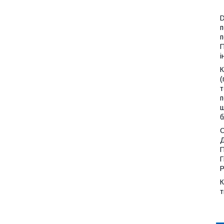
D
п
п
П
і
К
(
т
п
щ
б
С
Д
П
Г
Р
К
т