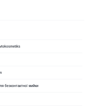
vtokosmetiks
л
ля безконтактної мийки