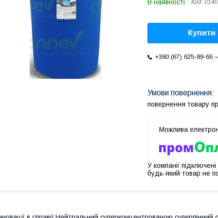
В наявності
Код:
0140
Купити
+380 (67) 625-89-66
повернення товару п
У компанії підключені
будь-який товар не п
нновації в справі! Нейтральний суперконцентрованою суперпінний 