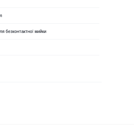
л
ля безконтактної мийки