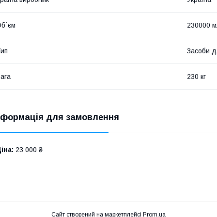
б`єм
230000 м
ип
Засоби д
ага
230 кг
нформація для замовлення
іна:
23 000 ₴
Сайт створений на маркетплейсі
Prom.ua