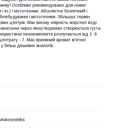
у ринку! Особливо рекомендовано для нових
і ін.) І мототехніки. Абсолютно безпечний і
ілебудуванні і мототехніки. Збільшує термін
вих центрів. Має високу опірність жорсткої воді.
 нанесенні через піноутворювач створюється густа
використанні пенокомплекта розлучається від 1: 6
центрату - 7. Має приємний аромат м'ятної
я у більш дешевих аналогів.
vtokosmetiks