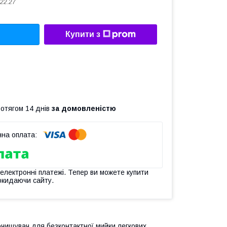
22.27
Купити з
ротягом 14 днів
за домовленістю
 електронні платежі. Тепер ви можете купити
окидаючи сайту.
очищувач для безконтактної мийки легкових