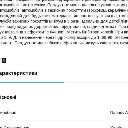
втомобілів і мототехніки. Продукт не має аналогів на українськом
втомобілів, автомобілів з захисним покриттям (восковим, керамічним 
ешкідливий для будь-яких матеріалів, які застосовуються в автомоб
лужби захисних покриттів мінімум в 3 рази. Ідеально для детейлінго
ез праці видаляє дорожній пил, бруд, масло, сліди від комах. При
ухнаста піна з ефектом "сніжинок". Містить інгібітори корозії. При 
о 1: 9. Для нанесення через Гідрокомпрессори до 1: 60-90. рН кон
віжості. Продукт не має побічних ефектів, які можуть спостерігатис
арактеристики
Основні
иробник
Dannev A
раїна виробник
Україна