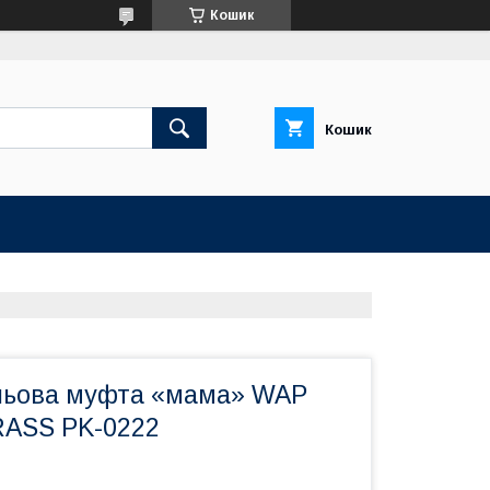
Кошик
Кошик
льова муфта «мама» WAP
RASS PK-0222