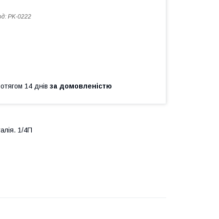
од:
PK-0222
ротягом 14 днів
за домовленістю
лія. 1/4П