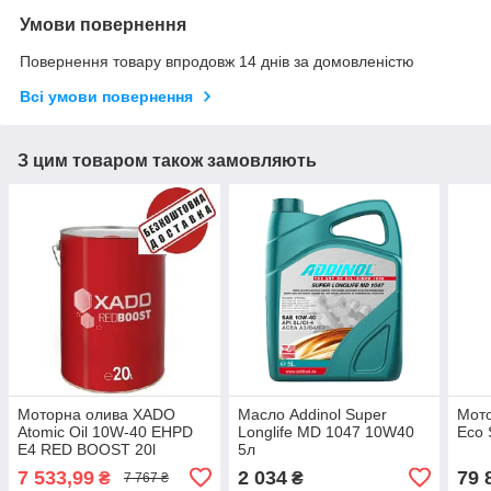
Умови повернення
Повернення товару впродовж 14 днів за домовленістю
Всі умови повернення
З цим товаром також замовляють
Моторна олива XADO
Масло Addinol Super
Мото
Atomic Oil 10W-40 EHPD
Longlife MD 1047 10W40
Eco 
E4 RED BOOST 20l
5л
7 533,99
2 034
79 
₴
₴
7 767 ₴