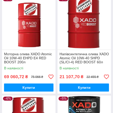
Моторна олива XADO Atomic
Напівсинтетична олива XADO
Oil 10W-40 EHPD E4 RED
Atomic Oil 10W-40 SHPD
BOOST 200л
(SL/CI-4) RED BOOST 60л
В наявності
В наявності
69 060,72
21 107,70
₴
₴
75 066 ₴
22 455 ₴
Купити
Купити
–6%
–5%