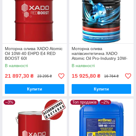
Моторна олива XADO Atomic
Моторна олива
Oil 10W-40 EHPD E4 RED
напівсинтетична XADO
BOOST 60l
Atomic Oil Pro-Industry 10W-
40 CI-4 Diesel 60л
В наявності
В наявності
21 897,30
15 925,80
₴
₴
23 295 ₴
16 764 ₴
Купити
Купити
–3%
Топ продажів
–2%