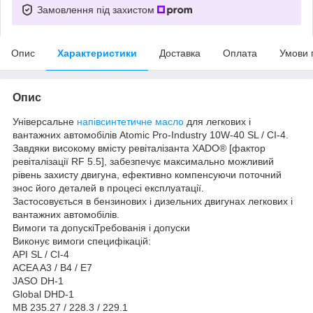
Замовлення під захистом
Опис
Характеристики
Доставка
Оплата
Умови 
Опис
Універсальне
напівсинтетичне масло
для легкових і
вантажних автомобілів Atomic Pro-Industry 10W-40 SL / CI-4.
Завдяки високому вмісту ревіталізанта XADO® [фактор
ревіталізації RF 5.5], забезпечує максимально можливий
рівень захисту двигуна, ефективно компенсуючи поточний
знос його деталей в процесі експлуатації.
Застосовується в бензинових і дизельних двигунах легкових і
вантажних автомобілів.
Вимоги та допускіТребованія і допуски
Виконує вимоги специфікацій:
API SL / CI-4
ACEA A3 / B4 / E7
JASO DH-1
Global DHD-1
MB 235.27 / 228.3 / 229.1