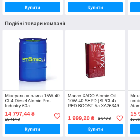
Купити
Купити
Подібні товари компанії
Мінеральна олива 15W-40
Масло XADO Atomic Oil
Мот
CI-4 Diesel Atomic Pro-
10W-40 SHPD (SL/CI-4)
напі
Industry 60л
RED BOOST 5л ХА26349
Atom
10W-
14 797,44
15 
₴
1 999,20
₴
2 040 ₴
15 414 ₴
16 76
Купити
Купити