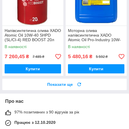
Напівсинтетична олива XADO
Моторна олива
Atomic Oil 10W-40 SHPD
напівсинтетична XADO
(SL/CI-4) RED BOOST 20л
Atomic Oil Pro-Industry 10W-
40 CI-4 Diesel
В наявності
В наявності
7 260,45
5 480,16
₴
₴
7 485 ₴
5 592 ₴
Купити
Купити
Показати ще
Про нас
97% позитивних з 90 відгуків за рік
Працює з 12.10.2020