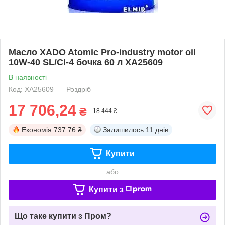
Масло XADO Atomic Pro-industry motor oil
10W-40 SL/CI-4 бочка 60 л ХА25609
В наявності
Код: ХА25609
Роздріб
17 706,24
₴
18 444 ₴
Економія
737.76 ₴
Залишилось
11 днів
Купити
або
Купити з
Що таке купити з Пром?