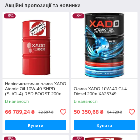
Акційні пропозиції та новинки
–8%
–8%
Напівсинтетична олива XADO
Atomic Oil 10W-40 SHPD
Олива XADO 10W-40 CI-4
(SL/CI-4) RED BOOST 200л
Diesel 200л XA25749
В наявності
В наявності
66 789,24
50 350,68
₴
₴
72 597 ₴
54 729 ₴
Купити
Купити
–8%
–6%