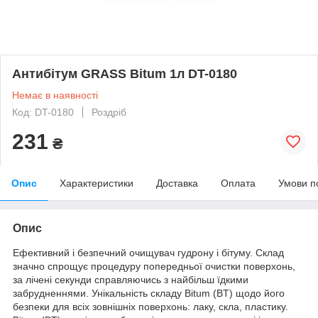
Антибітум GRASS Bitum 1л DT-0180
Немає в наявності
Код: DT-0180
Роздріб
231
₴
Опис
Характеристики
Доставка
Оплата
Умови п
Опис
Ефективний і безпечний очищувач гудрону і бітуму. Склад
значно спрощує процедуру попередньої очистки поверхонь,
за лічені секунди справляючись з найбільш їдкими
забрудненнями. Унікальність складу Bitum (BT) щодо його
безпеки для всіх зовнішніх поверхонь: лаку, скла, пластику.