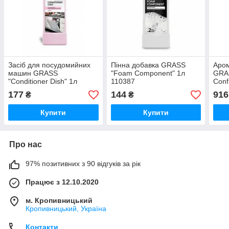
Засіб для посудомийних
Пінна добавка GRASS
Аром
машин GRASS
"Foam Component" 1л
GRAS
"Conditioner Dish" 1л
110387
Conf
216100
177
144
916
₴
₴
Купити
Купити
Про нас
97% позитивних з 90 відгуків за рік
Працює з 12.10.2020
м. Кропивницький
Кропивницький, Україна
Контакти