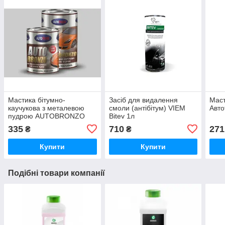
Мастика бітумно-
Засіб для видалення
Маст
каучукова з металевою
смоли (антібітум) VIEM
Авто
пудрою AUTOBRONZO
Bitev 1л
Автотрейд 2,5кг
335
710
271
₴
₴
Купити
Купити
Подібні товари компанії