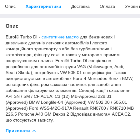
Опис
Характеристики
Доставка
Оплата
Умови 
Опис
Eurol® Turbo DI -
синтетичне масло
для бензинових і
дизельних двигунів легкових автомобілів і легкого
комерційного транспорту з або без турбонагнітача і
каталізатора, фільтру сажі, а також у моторах з прямим
впорскуванням палива. Eurol® Turbo DI спеціально
розроблено для автомобілів групи VAG (Volkswagen, Audi,
Seat і Skoda), потребують VW 505.01 специфікацію. Також
використовується в автомобілях Euro-4 Mercedes Benz і BMW,
оснащених фільтром сажових частинок для запобігання
забивання фільтруючих елементів. Специфікації і схвалення
API SN / SM / CF ACEA: C3 (12) MB-Approval 229.31
(Approved) BMW Longlife-04 (Approved) VW 502.00 / 505.01
(Approved) Ford WSS-M2C-917A Renault RN0700 / RN0710 MB
226.5 Porsche A40 GM Dexos 2 Відповідає вимогам ACEA C2,
що стосуються захисту.
Приховати