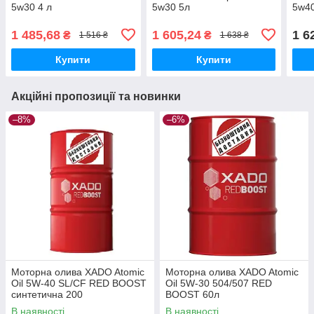
5w30 4 л
5w30 5л
5w4
1 485,68
1 605,24
1 6
₴
₴
1 516 ₴
1 638 ₴
Купити
Купити
Акційні пропозиції та новинки
–8%
–6%
Моторна олива XADO Atomic
Моторна олива XADO Atomic
Oil 5W-40 SL/CF RED BOOST
Oil 5W-30 504/507 RED
синтетична 200
BOOST 60л
В наявності
В наявності