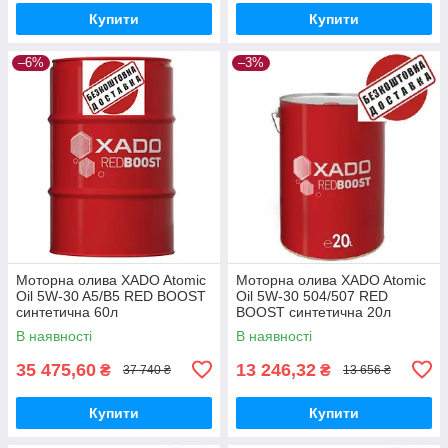
Купити
Купити
–6%
–3%
Моторна олива XADO Atomic
Моторна олива XADO Atomic
Oil 5W-30 A5/B5 RED BOOST
Oil 5W-30 504/507 RED
синтетична 60л
BOOST синтетична 20л
В наявності
В наявності
35 475,60
13 246,32
₴
₴
37 740 ₴
13 656 ₴
Купити
Купити