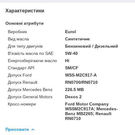
Характеристики
Основні атрибути
Виробник
Eurol
Вид масла
Синтетичне
Для типу двигунів
Бензиновий / Дизельний
В'язкість масла по SAE
5W-40
Енергозберігаюче масло
Ні
Стандарт API
SM/CF
Допуск Ford
WSS-M2C917-A
Допуск Renault
RN0700/RN0710
Допуск Mercedes Benz
226.5 MB
Допуск General Motors
Dexos 2
Кросс-номери
Ford Motor Company
WSSM2C917A; Mercedes-
Benz MB2265; Renault
RN0710
Приховати