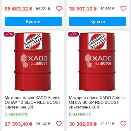
86 683,32
38 507,10
₴
₴
94 221 ₴
40 965 ₴
Купити
Купити
–6%
–6%
Моторна олива XADO Atomic
Моторна олива XADO Atomic
Oil 5W-40 SL/CF RED BOOST
Oil 5W-30 SP RED BOOST
синтетична 60l
синтетична 60л
В наявності
В наявності
27 393,48
30 382,68
₴
₴
29 142 ₴
32 322 ₴