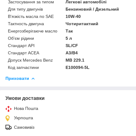
Застосування за типом
Легкові автомобілі
Для типу двигунів
Бензиновий / Дизельний
В'язкість масла по SAE
10W-40
Тактность двигуна
Чотиритактний
Енергозберігаюче масло
Так
Об'єм рідини
5 л
Стандарт API
SL/CF
Стандарт ACEA
A3/B4
Допуск Mercedes Benz
MB 229.1
Код запчастини
E100094-5L
Приховати
Умови доставки
Нова Пошта
Укрпошта
Самовивіз