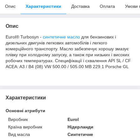
Опис
Характеристики
Доставка
Оплата
Умови 
Опис
Eurol® Turbosyn -
синтетичне масло
для бензинових і
дизельних двигунів легкових автомобілів і легкого
комерційного транспорту. Масло забезпечує хорошу змазує
плівку при холодному запуску, а також при низьких і високих
робочих температурах. Специфікації і схвалення API SL / CF
ACEA: A3 / B4 (08) VW 500.00 / 505.00 MB 229.1 Porsche GL
Характеристики
Основні атрибути
Виробник
Eurol
Країна виробник
Нідерланди
Вид масла
Синтетичне