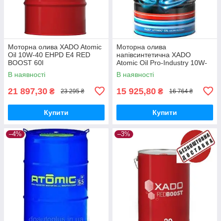
Моторна олива XADO Atomic
Моторна олива
Oil 10W-40 EHPD E4 RED
напівсинтетична XADO
BOOST 60l
Atomic Oil Pro-Industry 10W-
40 CI-4 Diesel 60л
В наявності
В наявності
21 897,30
15 925,80
₴
₴
23 295 ₴
16 764 ₴
Купити
Купити
–4%
–3%