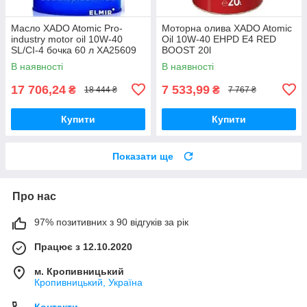
Масло XADO Atomic Pro-
Моторна олива XADO Atomic
industry motor oil 10W-40
Oil 10W-40 EHPD E4 RED
SL/CI-4 бочка 60 л ХА25609
BOOST 20l
В наявності
В наявності
17 706,24
7 533,99
₴
₴
18 444 ₴
7 767 ₴
Купити
Купити
Показати ще
Про нас
97% позитивних з 90 відгуків за рік
Працює з 12.10.2020
м. Кропивницький
Кропивницький, Україна
Контакти