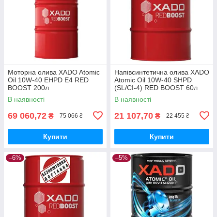
Моторна олива XADO Atomic
Напівсинтетична олива XADO
Oil 10W-40 EHPD E4 RED
Atomic Oil 10W-40 SHPD
BOOST 200л
(SL/CI-4) RED BOOST 60л
В наявності
В наявності
69 060,72
21 107,70
₴
₴
75 066 ₴
22 455 ₴
Купити
Купити
–6%
–5%