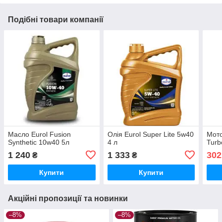
Подібні товари компанії
Масло Eurol Fusion
Олія Eurol Super Lite 5w40
Мото
Synthetic 10w40 5л
4 л
Turb
1 240
1 333
302
₴
₴
Купити
Купити
Акційні пропозиції та новинки
–8%
–8%