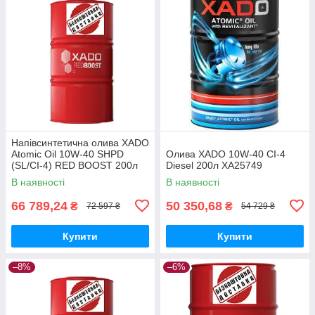
Напівсинтетична олива XADO
Atomic Oil 10W-40 SHPD
Олива XADO 10W-40 CI-4
(SL/CI-4) RED BOOST 200л
Diesel 200л XA25749
В наявності
В наявності
66 789,24
50 350,68
₴
₴
72 597 ₴
54 729 ₴
Купити
Купити
–8%
–6%