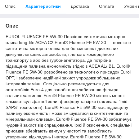
Опис
Характеристики
Доставка
Оплата
Умови 
Опис
EUROL FLUENCE FE 5W-30 Повністю синтетична моторна
олива long-life ACEA C2 Eurol® Fluence FE 5W-30 — повністю
синтетична моторна олива для бензинових і дизельних
двигунів легкових автомобілів, і легкого комерційного
транспорту з або без турбонагнітатора, де потрібна
підвищена паливна економність згідно з ACEA A1/ B1. Eurol®
Fluence FE 5W-30 розроблено за технологією присадок Eurol
OPT, і забезпечує надійний захист упродовж збільшених
інтервалів заміни. Спеціально рекомендується для
автомобілів Euro-4 для запобігання забиванню фільтра
зольних частинок. Eurol® Fluence FE 5W-30 містить менші
кількості сульфатної золи, фосфору та сірки (так звана "mid
SAPS" технологія). Eurol® Fluence FE 5W-30 має підвищену
паливну економність і може змішуватися із синтетичними та
мінеральними оливами. Eurol® Fluence FE 5W-30 забезпечує
чудовий захист від спрацювання, іржі й окиснення, спеціальні
присадки зберігають двигун у чистоті та запобігають
утворенню відкладень і нагару. Eurol® Fluence FE 5W-30