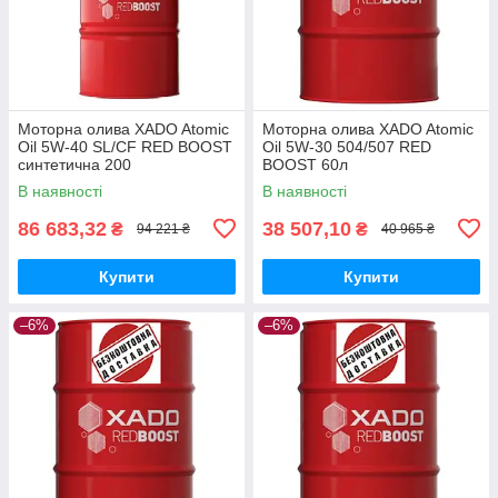
Моторна олива XADO Atomic
Моторна олива XADO Atomic
Oil 5W-40 SL/CF RED BOOST
Oil 5W-30 504/507 RED
синтетична 200
BOOST 60л
В наявності
В наявності
86 683,32
38 507,10
₴
₴
94 221 ₴
40 965 ₴
Купити
Купити
–6%
–6%