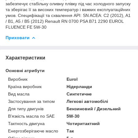
забезпечує стабільну оливну плівку під час холодного запуску
та зберігає її за високих температур і важких експлуатаційних
умов. Специфікації та схвалення API: SN ACEA: C2 (2012), A1
/ B1, A5 / B5 (2012) Renault RN 0700 PSA B71 2290 EUROL
FLUENCE FE 5W-30
Приховати
Характеристики
Основні атрибути
Виробник
Eurol
Країна виробник
Нідерланди
Вид масла
Синтетичне
Застосування за типом
Легкові автомобілі
Для типу двигунів
Бензиновий / Дизельний
В'язкість масла по SAE
5W-30
Тактность двигуна
Чотиритактний
Енергозберігаюче масло
Так