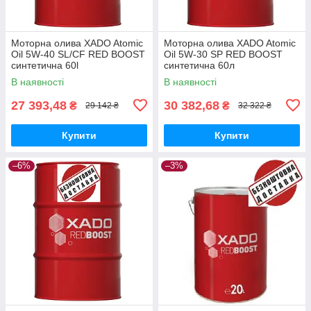
Моторна олива XADO Atomic
Моторна олива XADO Atomic
Oil 5W-40 SL/CF RED BOOST
Oil 5W-30 SP RED BOOST
синтетична 60l
синтетична 60л
В наявності
В наявності
27 393,48
30 382,68
₴
₴
29 142 ₴
32 322 ₴
Купити
Купити
–6%
–3%