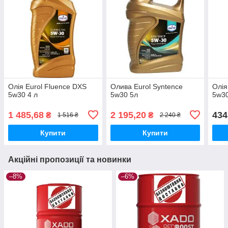
Олія Eurol Fluence DXS
Олива Eurol Syntence
Олія
5w30 4 л
5w30 5л
5w30
1 485,68
2 195,20
434
₴
₴
1 516 ₴
2 240 ₴
Купити
Купити
Акційні пропозиції та новинки
–8%
–6%