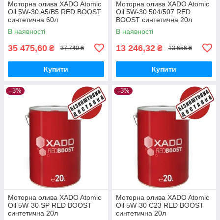
Моторна олива XADO Atomic
Моторна олива XADO Atomic
Oil 5W-30 A5/B5 RED BOOST
Oil 5W-30 504/507 RED
синтетична 60л
BOOST синтетична 20л
В наявності
В наявності
35 475,60
13 246,32
₴
₴
37 740 ₴
13 656 ₴
Купити
Купити
–3%
–3%
Моторна олива XADO Atomic
Моторна олива XADO Atomic
Oil 5W-30 SP RED BOOST
Oil 5W-30 C23 RED BOOST
синтетична 20л
синтетична 20л