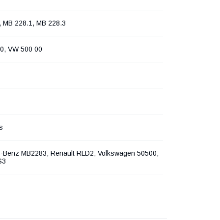
, MB 228.1, MB 228.3
0, VW 500 00
s
-Benz MB2283; Renault RLD2; Volkswagen 50500;
S3