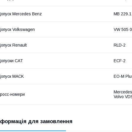
опуск Mercedes Benz
MB 229.1
опуск Volkswagen
VW 505 0
опуск Renault
RLD-2
опуски CAT
ECF-2
Допуск MACK
EO-M Plu
Mercedes
росс-номери
Volvo VD
нформація для замовлення