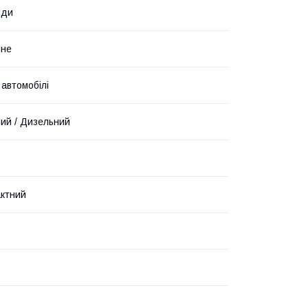
нди
чне
 автомобілі
ий / Дизельний
ктний
7