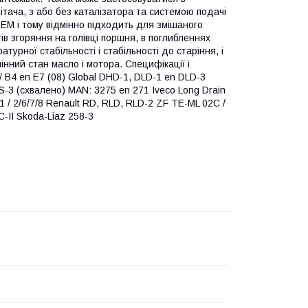
ітача, з або без каталізатора та системою подачі
OEM і тому відмінно підходить для змішаного
ів згоряння на голівці поршня, в поглибленнях
урної стабільності і стабільності до старіння, і
нний стан масло і мотора. Специфікації і
3 / B4 en E7 (08) Global DHD-1, DLD-1 en DLD-3
DS-3 (схвалено) MAN: 3275 en 271 Iveco Long Drain
 / 2/6/7/8 Renault RD, RLD, RLD-2 ZF TE-ML 02C /
-II Skoda-Liaz 258-3