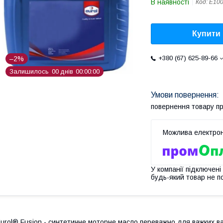
В наявності
Код:
E100
Купити
+380 (67) 625-89-66
–2%
Залишилось
0
0
днів
0
0
0
0
0
0
повернення товару п
У компанії підключені
будь-який товар не п
urol® Fusion - синтетичне моторне масло переважно для важких ва