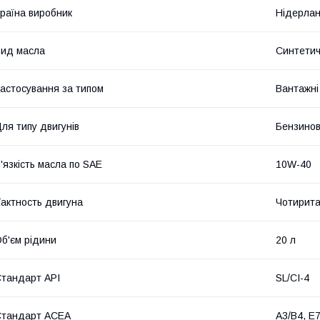
раїна виробник
Нідерла
ид масла
Синтети
астосування за типом
Вантажні
ля типу двигунів
Бензинов
'язкість масла по SAE
10W-40
актность двигуна
Чотирита
б'єм рідини
20 л
тандарт API
SL/CI-4
Стандарт ACEA
A3/B4, E