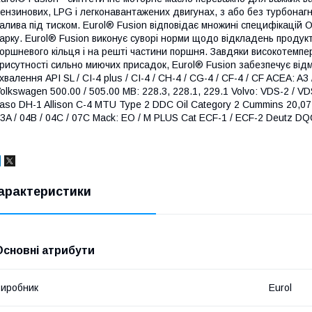
ензинових, LPG і легконавантажених двигунах, з або без турбонагн
алива під тиском. Eurol® Fusion відповідає множині специфікацій 
арку. Eurol® Fusion виконує суворі норми щодо відкладень продукт
оршневого кільця і на решті частини поршня. Завдяки високотемперат
рисутності сильно миючих присадок, Eurol® Fusion забезпечує відмі
хвалення API SL / CI-4 plus / CI-4 / CH-4 / CG-4 / CF-4 / CF ACEA: A
olkswagen 500.00 / 505.00 MB: 228.3, 228.1, 229.1 Volvo: VDS-2 / V
aso DH-1 Allison C-4 MTU Type 2 DDC Oil Category 2 Cummins 20,071
3A / 04B / 04C / 07C Mack: EO / M PLUS Cat ECF-1 / ECF-2 Deutz DQC
арактеристики
Основні атрибути
иробник
Eurol