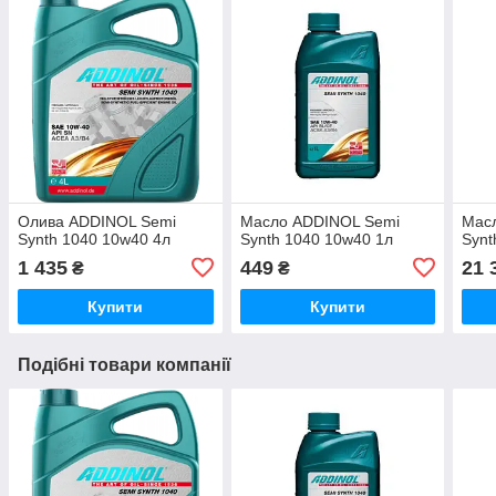
Олива ADDINOL Semi
Масло ADDINOL Semi
Мас
Synth 1040 10w40 4л
Synth 1040 10w40 1л
Synt
1 435
449
21 
₴
₴
Купити
Купити
Подібні товари компанії