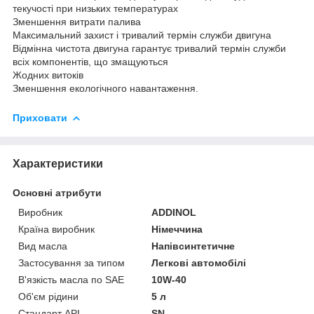
текучості при низьких температурах
Зменшення витрати палива
Максимальний захист і тривалий термін служби двигуна
Відмінна чистота двигуна гарантує тривалий термін служби
всіх компонентів, що змащуються
Жодних витоків
Зменшення екологічного навантаження.
Приховати
Характеристики
Основні атрибути
Виробник
ADDINOL
Країна виробник
Німеччина
Вид масла
Напівсинтетичне
Застосування за типом
Легкові автомобілі
В'язкість масла по SAE
10W-40
Об'єм рідини
5 л
Стандарт API
SN