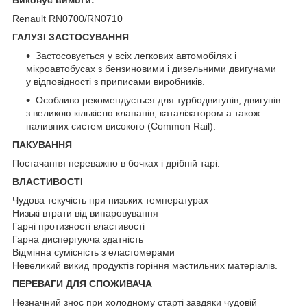
Renault RN0700/RN0710
ГАЛУЗІ ЗАСТОСУВАННЯ
Застосовується у всіх легкових автомобілях і
мікроавтобусах з бензиновими і дизельними двигунами
у відповідності з приписами виробників.
Особливо рекомендується для турбодвигунів, двигунів
з великою кількістю клапанів, каталізатором а також
паливних систем високого (Common Rail).
ПАКУВАННЯ
Постачання переважно в бочках і дрібній тарі.
ВЛАСТИВОСТІ
Чудова текучість при низьких температурах
Низькі втрати від випаровування
Гарні протизності властивості
Гарна диспергуюча здатність
Відмінна сумісність з еластомерами
Невеликий викид продуктів горіння мастильних матеріалів.
ПЕРЕВАГИ ДЛЯ СПОЖИВАЧА
Незначний знос при холодному старті завдяки чудовій