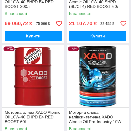
Oil 10W-40 EHPD E4 RED
Atomic Oil 10W-40 SHPD
BOOST 200л
(SL/CI-4) RED BOOST 60л
В наявності
В наявності
69 060,72
21 107,70
₴
₴
75 066 ₴
22 455 ₴
Купити
Купити
–6%
–5%
Моторна олива XADO Atomic
Моторна олива
Oil 10W-40 EHPD E4 RED
напівсинтетична XADO
BOOST 60l
Atomic Oil Pro-Industry 10W-
40 CI-4 Diesel 60л
В наявності
В наявності