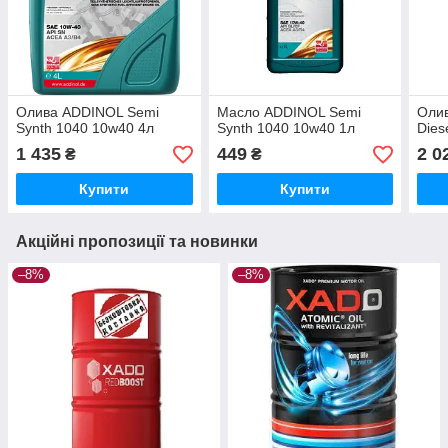
Олива ADDINOL Semi
Масло ADDINOL Semi
Олив
Synth 1040 10w40 4л
Synth 1040 10w40 1л
Dies
1 435
449
2 0
₴
₴
Купити
Купити
Акційні пропозиції та новинки
–8%
–8%