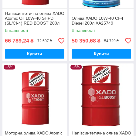
Напівсинтетична олива XADO
Atomic Oil 10W-40 SHPD
Олива XADO 10W-40 CI-4
(SL/CI-4) RED BOOST 200л
Diesel 200л XA25749
В наявності
В наявності
66 789,24
50 350,68
₴
₴
72 597 ₴
54 729 ₴
Купити
Купити
–8%
–6%
Моторна олива XADO Atomic
Напівсинтетична олива XADO