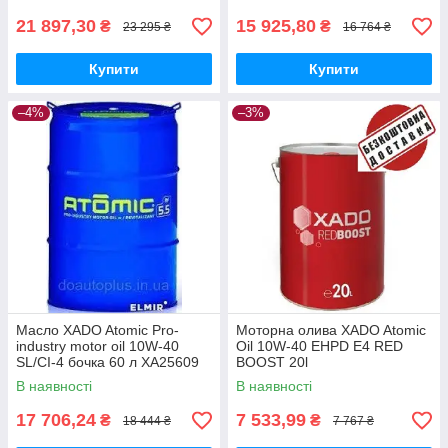
21 897,30
15 925,80
₴
₴
23 295 ₴
16 764 ₴
Купити
Купити
–4%
–3%
Масло XADO Atomic Pro-
Моторна олива XADO Atomic
industry motor oil 10W-40
Oil 10W-40 EHPD E4 RED
SL/CI-4 бочка 60 л ХА25609
BOOST 20l
В наявності
В наявності
17 706,24
7 533,99
₴
₴
18 444 ₴
7 767 ₴