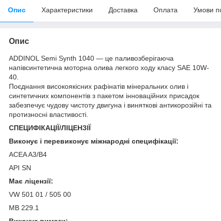
Опис
Характеристики
Доставка
Оплата
Умови п
Опис
ADDINOL Semi Synth 1040 — це паливозберігаюча
напівсинтетична моторна олива легкого ходу класу SAE 10W-
40.
Поєднання високоякісних рафінатів мінеральних олив і
синтетичних компонентів з пакетом інноваційних присадок
забезпечує чудову чистоту двигуна і виняткові антикорозійні та
протизносні властивості.
СПЕЦИФІКАЦІЇ/ЛІЦЕНЗІЇ
Виконує і перевиконує міжнародні специфікації:
ACEA A3/B4
API SN
Має ліцензії:
VW 501 01 / 505 00
MB 229.1
Виконує вимоги: