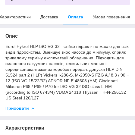
Характеристики
Доставка
Оплата
Умови повернення
Опис
Eurol Hykrol HLP ISO VG 32 - стійке гідравлічне масло для всіх
видів гідросистем. Зменшує знос насоса до мінімуму, сприяє
тривалому терміну експлуатації обладнання. Підходить для
змащення вакуумних насосів, текстильних машин і
середньонавантажених коробок передач. допуски HLP DIN
51524 part 2 (HLP) Vickers I-286-S, M-2950-S FZG A / 8.3 / 90 =
12 (ISO VG 15/22/32) AFNOR NF E 48603 (HM) Cincinnati
Milacron P68 / P69 / P70 for ISO VG 32 ISO class L-HM
(according to ISO 6743/4) VDMA 24318 Thyssen TH-N-256132
US Steel 126/127
Приховати
Характеристики