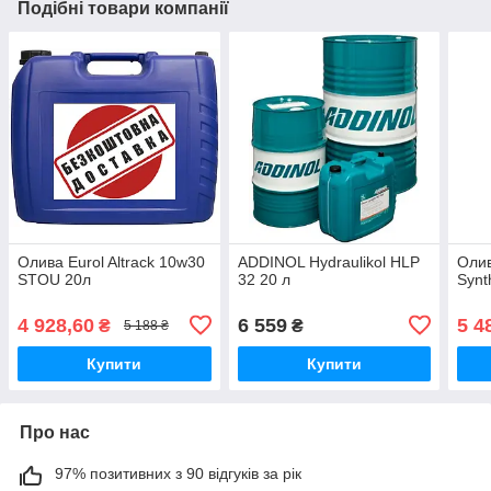
Подібні товари компанії
Олива Eurol Altrack 10w30
ADDINOL Hydraulikol HLP
Олив
STOU 20л
32 20 л
Synt
4 928,60
6 559
5 4
₴
₴
5 188 ₴
Купити
Купити
Про нас
97% позитивних з 90 відгуків за рік