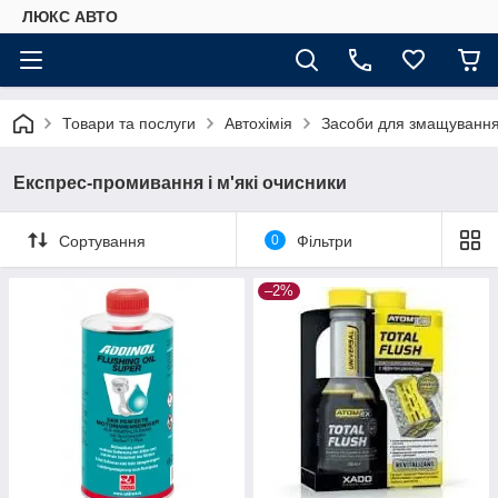
ЛЮКС АВТО
Товари та послуги
Автохімія
Засоби для змащування
Експрес-промивання і м'які очисники
Сортування
0
Фільтри
–2%