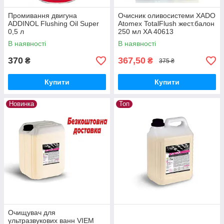
Промивання двигуна
Очисник оливосистеми XADO
ADDINOL Flushing Oil Super
Atomex TotalFlush жест.балон
0,5 л
250 мл XA 40613
В наявності
В наявності
370
367,50
₴
₴
375 ₴
Купити
Купити
Новинка
Топ
Очищувач для
ультразвукових ванн VIEM