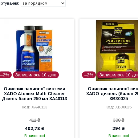
–2%
Залишилось 10 днів
–2%
Залишилось 10 дн
Очисник паливної системи
Очисник паливної си
XADO Atomex Multi Cleaner
XADO дизель (балон 2
Дізель балон 250 мл XA40113
XB30025
XA40113
XB30025
411 ₴
300 ₴
402,78 ₴
294 ₴
В наявності
В наявності