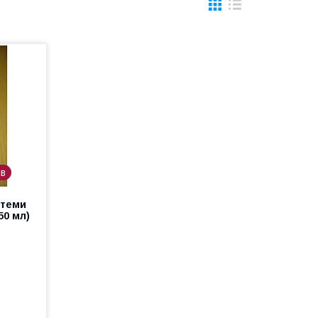
ів
стеми
50 мл)